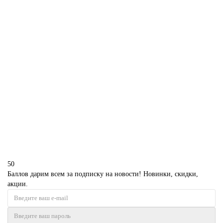
В корзину
Торт красный Ммдемс
D3989
1850 р.
В корзину
50
Баллов дарим всем за подписку на новости! Новинки, скидки,
акции.