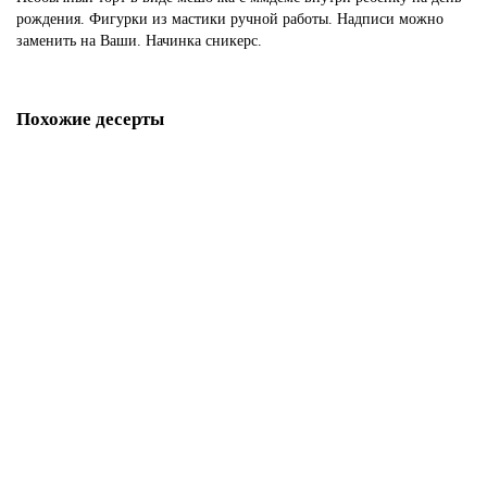
рождения. Фигурки из мастики ручной работы. Надписи можно
заменить на Ваши. Начинка сникерс.
Похожие десерты
Торт Драже M&m's с арахисом
D3985
1850 р.
В корзину
Торт с Киткатом и Ммдемс
D3986