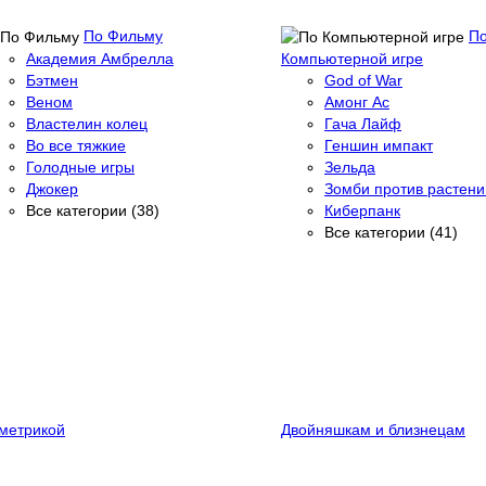
По Фильму
П
Академия Амбрелла
Компьютерной игре
Бэтмен
God of War
Веном
Амонг Ас
Властелин колец
Гача Лайф
Во все тяжкие
Геншин импакт
Голодные игры
Зельда
Джокер
Зомби против растени
Все категории (38)
Киберпанк
Все категории (41)
метрикой
Двойняшкам и близнецам