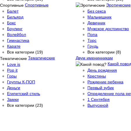
Спортивные
Эротические
Балет
Без секса
Бильярд
Мальчишник
Бокс
Девичник
Боулинг
Мужское достоинство
Волейбол
Попа
Гимнастика
Торс
Карате
Грудь
Все категории (19)
Все категории (8)
Тематические
Двум именинникам
Какой пово
Love is
Pop it
День рождения
Горы
Крестины
Группы К-ПОП
Рождение ребенка
Деньги
Первый зубик
Египетский стиль
Определение пола ре
Замки
1 Сентября
Все категории (23)
Выпускной