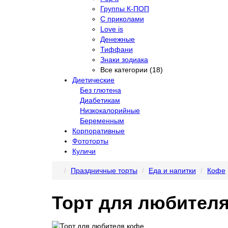
Группы К-ПОП
С приколами
Love is
Денежные
Тиффани
Знаки зодиака
Все категории (18)
Диетические
Без глютена
Диабетикам
Низкокалорийные
Беременным
Корпоративные
Фототорты
Куличи
Праздничные торты
Еда и напитки
Кофе
Торт для любител