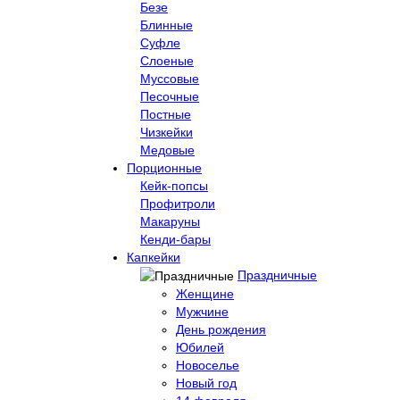
Безе
Блинные
Суфле
Слоеные
Муссовые
Песочные
Постные
Чизкейки
Медовые
Порционные
Кейк-попсы
Профитроли
Макаруны
Кенди-бары
Капкейки
Праздничные
Женщине
Мужчине
День рождения
Юбилей
Новоселье
Новый год