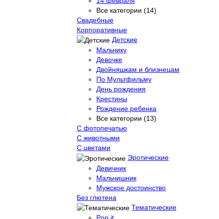
14 февраля
Все категории (14)
Свадебные
Корпоративные
Детские
Мальчику
Девочке
Двойняшкам и близнецам
По Мультфильму
День рождения
Крестины
Рождение ребенка
Все категории (13)
С фотопечатью
C животными
С цветами
Эротические
Девичник
Мальчишник
Мужское достоинство
Без глютена
Тематические
Pop it