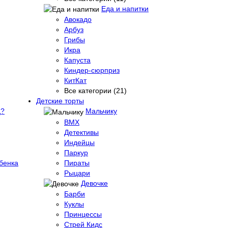
Еда и напитки
Авокадо
Арбуз
Грибы
Икра
Капуста
Киндер-сюрприз
КитКат
Все категории (21)
Детские торты
д?
Мальчику
BMX
Детективы
Индейцы
Паркур
бенка
Пираты
Рыцари
Девочке
Барби
Куклы
Принцессы
Стрей Кидс