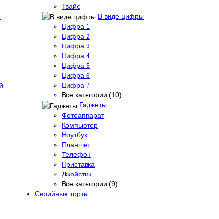
Твайс
о
В виде цифры
Цифра 1
Цифра 2
Цифра 3
Цифра 4
Цифра 5
Цифра 6
й
Цифра 7
Все категории (10)
Гаджеты
Фотоаппарат
Компьютер
Ноутбук
Планшет
Телефон
Приставка
Джойстик
Все категории (9)
Серийные торты