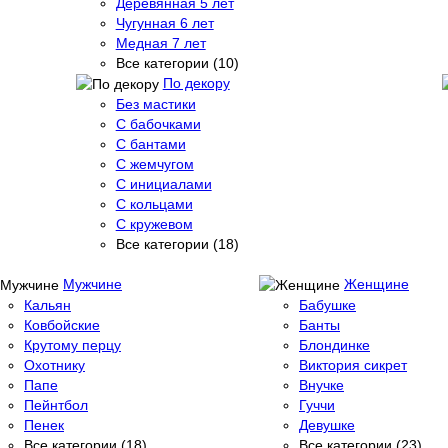
Деревянная 5 лет
Чугунная 6 лет
Медная 7 лет
Все категории (10)
По декору
Без мастики
С бабочками
С бантами
С жемчугом
С инициалами
С кольцами
С кружевом
Все категории (18)
Мужчине
Женщине
Кальян
Бабушке
Ковбойские
Банты
Крутому перцу
Блондинке
Охотнику
Виктория сикрет
Папе
Внучке
Пейнтбол
Гуччи
Пенек
Девушке
Все категории (18)
Все категории (23)