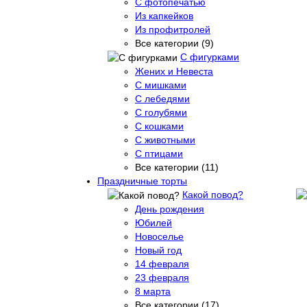
С фотопечатью
Из капкейков
Из профитролей
Все категории (9)
С фигурками
Жених и Невеста
С мишками
С лебедями
С голубями
С кошками
С животными
С птицами
Все категории (11)
Праздничные торты
Какой повод?
День рождения
Юбилей
Новоселье
Новый год
14 февраля
23 февраля
8 марта
Все категории (17)