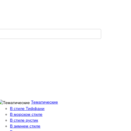
Тематические
В стиле Тиффани
В морском стиле
В стиле рустик
В зимнем стиле