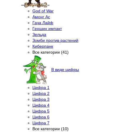
God of War
Амонг Ас
Гача Лайф
Геншин импакт
Зельда
Зомби против растений
Киберпанк
Все категории (41)
В виде цифры
Цифра 1
Цифра 2
Цифра 3
Цифра 4
Цифра 5
Цифра 6
Цифра 7
Все категории (10)