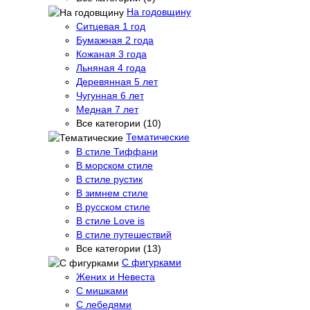
На годовщину
Ситцевая 1 год
Бумажная 2 года
Кожаная 3 года
Льняная 4 года
Деревянная 5 лет
Чугунная 6 лет
Медная 7 лет
Все категории (10)
Тематические
В стиле Тиффани
В морском стиле
В стиле рустик
В зимнем стиле
В русском стиле
В стиле Love is
В стиле путешествий
Все категории (13)
С фигурками
Жених и Невеста
С мишками
С лебедями