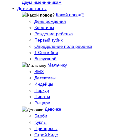
Двум именинникам
Детские торты
Какой повод?
День рождения
Крестины
Рождение ребенка
Первый зубик
Определение пола ребенка
1 Сентября
Выпускной
Мальчику
BMX
Детективы
Индейцы
Паркур
Пираты
Рыцари
Девочке
Барби
Куклы
Принцессы
Стрей Кидс