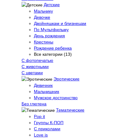
Детские
Мальчику
Девочке
Двойняшкам и близнецам
По Мультфильму
День рождения
Крестины
Рождение ребенка
Все категории (13)
С фотопечатью
C животными
С цветами
Эротические
Девичник
Мальчишник
Мужское достоинство
Без глютена
Тематические
Pop it
Группы К-ПОП
С приколами
Love is