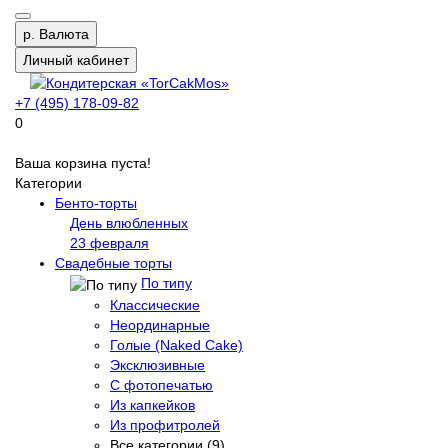
р.
Валюта
Личный кабинет
+7 (495) 178-09-82
0
Ваша корзина пуста!
Категории
Бенто-торты
День влюбленных
23 февраля
Свадебные торты
По типу
Классические
Неординарные
Голые (Naked Cake)
Эксклюзивные
С фотопечатью
Из капкейков
Из профитролей
Все категории (9)