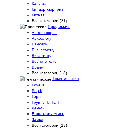
Капуста
Киндер-сюрприз
КитКат
Все категории (21)
Профессии
Автослесарю
Археологу
Банкиру
Бизнесмену
Визажисту
Воспитателю
Врачу
Все категории (18)
Тематические
Love is
Pop it
Горы
Группы К-ПОП
Деньги
Египетский стиль
Замки
Все категории (23)