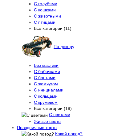
С голубями
С кошками
С животными
С птицами
Все категории (11)
По декору
Без мастики
С бабочками
С бантами
С жемчугом
С инициалами
С кольцами
С кружевом
Все категории (18)
С цветами
Живые цветы
Праздничные торты
Какой повод?