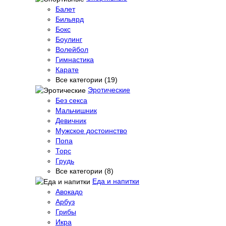
Балет
Бильярд
Бокс
Боулинг
Волейбол
Гимнастика
Карате
Все категории (19)
Эротические
Без секса
Мальчишник
Девичник
Мужское достоинство
Попа
Торс
Грудь
Все категории (8)
Еда и напитки
Авокадо
Арбуз
Грибы
Икра