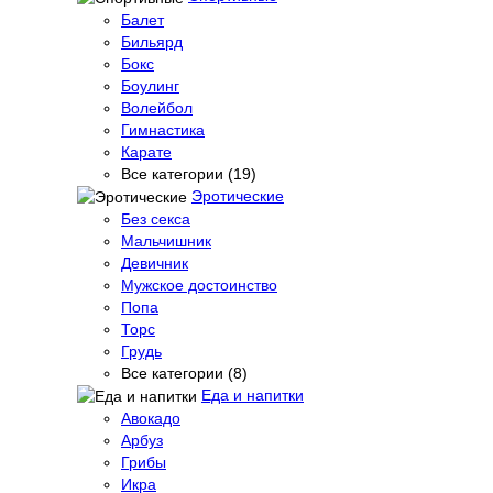
Балет
Бильярд
Бокс
Боулинг
Волейбол
Гимнастика
Карате
Все категории (19)
Эротические
Без секса
Мальчишник
Девичник
Мужское достоинство
Попа
Торс
Грудь
Все категории (8)
Еда и напитки
Авокадо
Арбуз
Грибы
Икра