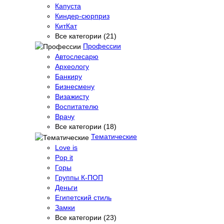
Капуста
Киндер-сюрприз
КитКат
Все категории (21)
Профессии
Автослесарю
Археологу
Банкиру
Бизнесмену
Визажисту
Воспитателю
Врачу
Все категории (18)
Тематические
Love is
Pop it
Горы
Группы К-ПОП
Деньги
Египетский стиль
Замки
Все категории (23)