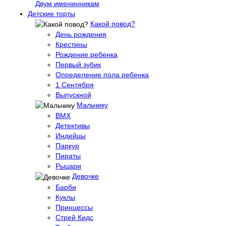
Двум именинникам
Детские торты
Какой повод?
День рождения
Крестины
Рождение ребенка
Первый зубик
Определение пола ребенка
1 Сентября
Выпускной
Мальчику
BMX
Детективы
Индейцы
Паркур
Пираты
Рыцари
Девочке
Барби
Куклы
Принцессы
Стрей Кидс