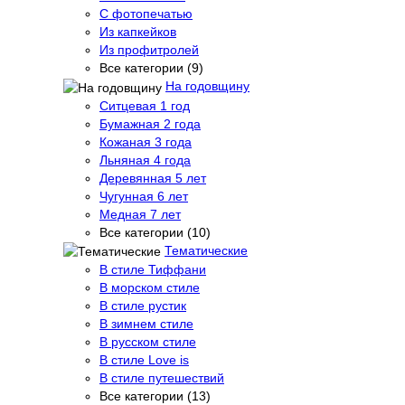
С фотопечатью
Из капкейков
Из профитролей
Все категории (9)
На годовщину
Ситцевая 1 год
Бумажная 2 года
Кожаная 3 года
Льняная 4 года
Деревянная 5 лет
Чугунная 6 лет
Медная 7 лет
Все категории (10)
Тематические
В стиле Тиффани
В морском стиле
В стиле рустик
В зимнем стиле
В русском стиле
В стиле Love is
В стиле путешествий
Все категории (13)