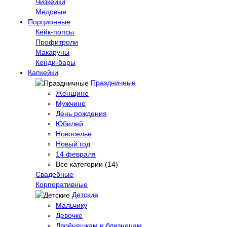
Чизкейки
Медовые
Порционные
Кейк-попсы
Профитроли
Макаруны
Кенди-бары
Капкейки
Праздничные
Женщине
Мужчине
День рождения
Юбилей
Новоселье
Новый год
14 февраля
Все категории (14)
Свадебные
Корпоративные
Детские
Мальчику
Девочке
Двойняшкам и близнецам