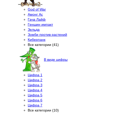
God of War
Амонг Ас
Гача Лайф
Геншин импакт
Зельда
Зомби против растений
Киберпанк
Все категории (41)
В виде цифры
Цифра 1
Цифра 2
Цифра 3
Цифра 4
Цифра 5
Цифра 6
Цифра 7
Все категории (10)