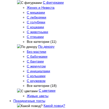
С фигурками
Жених и Невеста
С мишками
С лебедями
С голубями
С кошками
С животными
С птицами
Все категории (11)
По декору
Без мастики
С бабочками
С бантами
С жемчугом
С инициалами
С кольцами
С кружевом
Все категории (18)
С цветами
Живые цветы
Праздничные торты
Какой повод?