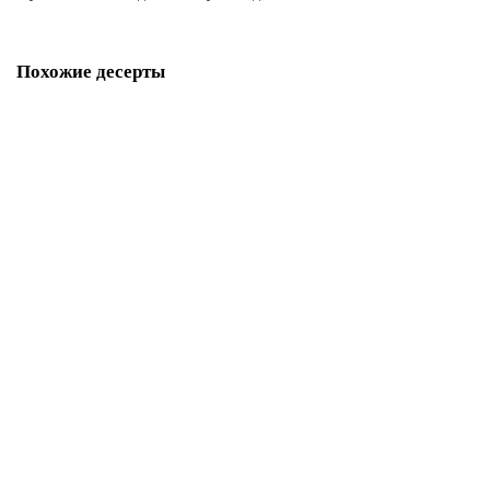
Похожие десерты
Торт для двоих детей
P334
1850 р.
В корзину
Торт для мужчины и женщины на двоих
P336
1850 р.