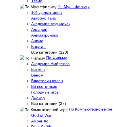
Твайс
По Мультфильму
101 далматинец
Автобус Тайо
Академия ведьмочек
Алладин
Аниматроники
Аниме
Бакуган
Все категории (123)
По Фильму
Академия Амбрелла
Бэтмен
Веном
Властелин колец
Во все тяжкие
Голодные игры
Джокер
Все категории (38)
По Компьютерной игре
God of War
Амонг Ас
Гача Лайф