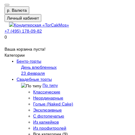
р.
Валюта
Личный кабинет
+7 (495) 178-09-82
0
Ваша корзина пуста!
Категории
Бенто-торты
День влюбленных
23 февраля
Свадебные торты
По типу
Классические
Неординарные
Голые (Naked Cake)
Эксклюзивные
С фотопечатью
Из капкейков
Из профитролей
Все категории (9)