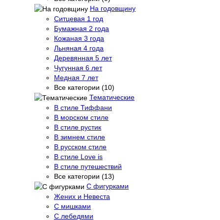
На годовщину
Ситцевая 1 год
Бумажная 2 года
Кожаная 3 года
Льняная 4 года
Деревянная 5 лет
Чугунная 6 лет
Медная 7 лет
Все категории (10)
Тематические
В стиле Тиффани
В морском стиле
В стиле рустик
В зимнем стиле
В русском стиле
В стиле Love is
В стиле путешествий
Все категории (13)
С фигурками
Жених и Невеста
С мишками
С лебедями