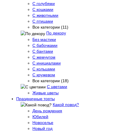
С голубями
С кошками
С животными
С птицами
Все категории (11)
По декору
Без мастики
С бабочками
С бантами
С жемчугом
С инициалами
С кольцами
С кружевом
Все категории (18)
С цветами
Живые цветы
Праздничные торты
Какой повод?
День рождения
Юбилей
Новоселье
Новый год