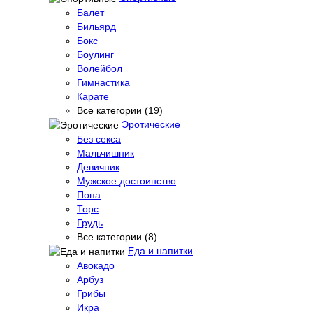
Балет
Бильярд
Бокс
Боулинг
Волейбол
Гимнастика
Карате
Все категории (19)
Эротические
Без секса
Мальчишник
Девичник
Мужское достоинство
Попа
Торс
Грудь
Все категории (8)
Еда и напитки
Авокадо
Арбуз
Грибы
Икра