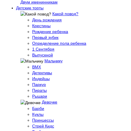
Двум именинникам
Детские торты
Какой повод?
День рождения
Крестины
Рождение ребенка
Первый зубик
Определение пола ребенка
1 Сентября
Выпускной
Мальчику
BMX
Детективы
Индейцы
Паркур
Пираты
Рыцари
Девочке
Барби
Куклы
Принцессы
Стрей Кидс