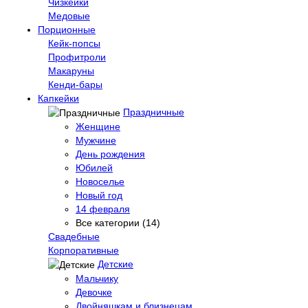
Чизкейки
Медовые
Порционные
Кейк-попсы
Профитроли
Макаруны
Кенди-бары
Капкейки
Праздничные
Женщине
Мужчине
День рождения
Юбилей
Новоселье
Новый год
14 февраля
Все категории (14)
Свадебные
Корпоративные
Детские
Мальчику
Девочке
Двойняшкам и близнецам