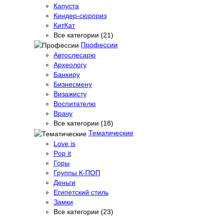
Капуста
Киндер-сюрприз
КитКат
Все категории (21)
Профессии
Автослесарю
Археологу
Банкиру
Бизнесмену
Визажисту
Воспитателю
Врачу
Все категории (18)
Тематические
Love is
Pop it
Горы
Группы К-ПОП
Деньги
Египетский стиль
Замки
Все категории (23)