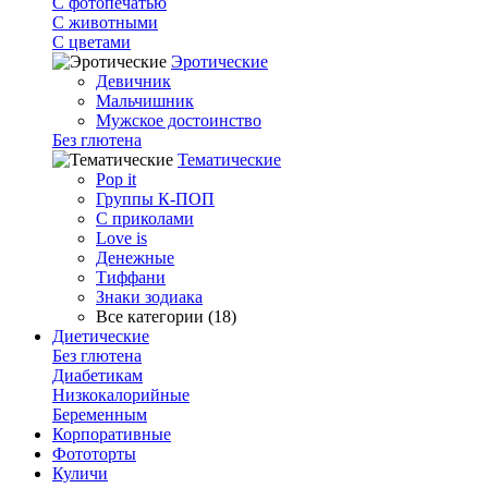
С фотопечатью
C животными
С цветами
Эротические
Девичник
Мальчишник
Мужское достоинство
Без глютена
Тематические
Pop it
Группы К-ПОП
С приколами
Love is
Денежные
Тиффани
Знаки зодиака
Все категории (18)
Диетические
Без глютена
Диабетикам
Низкокалорийные
Беременным
Корпоративные
Фототорты
Куличи