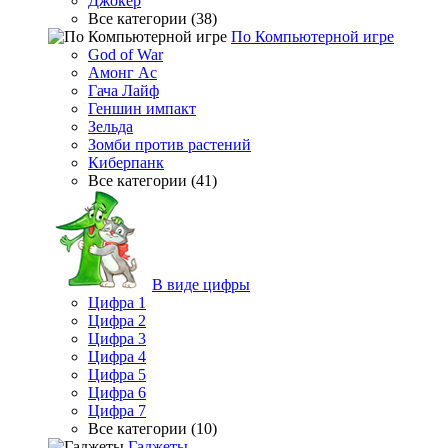
Джокер
Все категории (38)
По Компьютерной игре
God of War
Амонг Ас
Гача Лайф
Геншин импакт
Зельда
Зомби против растений
Киберпанк
Все категории (41)
В виде цифры
Цифра 1
Цифра 2
Цифра 3
Цифра 4
Цифра 5
Цифра 6
Цифра 7
Все категории (10)
Гаджеты