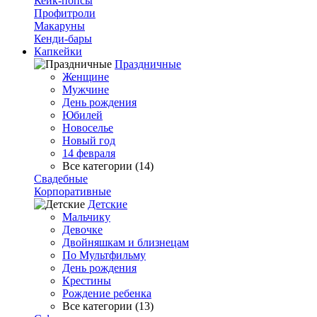
Кейк-попсы
Профитроли
Макаруны
Кенди-бары
Капкейки
Праздничные
Женщине
Мужчине
День рождения
Юбилей
Новоселье
Новый год
14 февраля
Все категории (14)
Свадебные
Корпоративные
Детские
Мальчику
Девочке
Двойняшкам и близнецам
По Мультфильму
День рождения
Крестины
Рождение ребенка
Все категории (13)