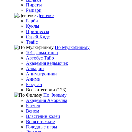
Пираты
Рыцари
Девочке
Барби
Куклы
Принцессы
Стрей Кидс
Твайс
По Мультфильму
101 далматинец
Автобус Тайо
Академия ведьмочек
Алладин
Аниматроники
Аниме
Бакуган
Все категории (123)
По Фильму
Академия Амбрелла
Бэтмен
Веном
Властелин колец
Во все тяжкие
Голодные игры