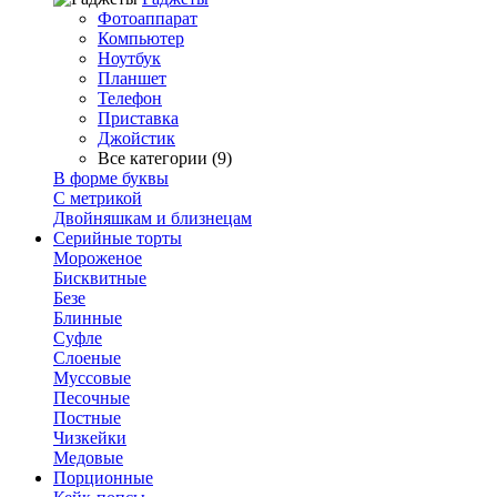
Фотоаппарат
Компьютер
Ноутбук
Планшет
Телефон
Приставка
Джойстик
Все категории (9)
В форме буквы
С метрикой
Двойняшкам и близнецам
Серийные торты
Мороженое
Бисквитные
Безе
Блинные
Суфле
Слоеные
Муссовые
Песочные
Постные
Чизкейки
Медовые
Порционные