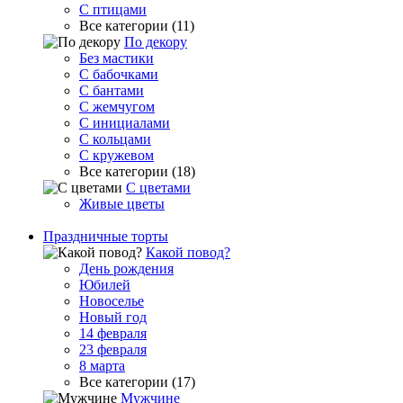
С птицами
Все категории (11)
По декору
Без мастики
С бабочками
С бантами
С жемчугом
С инициалами
С кольцами
С кружевом
Все категории (18)
С цветами
Живые цветы
Праздничные торты
Какой повод?
День рождения
Юбилей
Новоселье
Новый год
14 февраля
23 февраля
8 марта
Все категории (17)
Мужчине