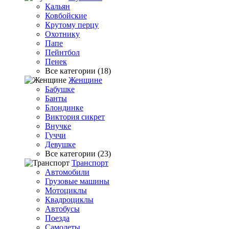
Кальян
Ковбойские
Крутому перцу
Охотнику
Папе
Пейнтбол
Пенек
Все категории (18)
Женщине
Бабушке
Банты
Блондинке
Виктория сикрет
Внучке
Гуччи
Девушке
Все категории (23)
Транспорт
Автомобили
Грузовые машины
Мотоциклы
Квадроциклы
Автобусы
Поезда
Самолеты