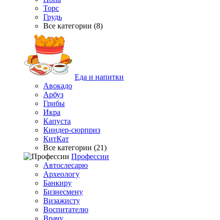
Торс
Грудь
Все категории (8)
Еда и напитки
Авокадо
Арбуз
Грибы
Икра
Капуста
Киндер-сюрприз
КитКат
Все категории (21)
Профессии
Автослесарю
Археологу
Банкиру
Бизнесмену
Визажисту
Воспитателю
Врачу