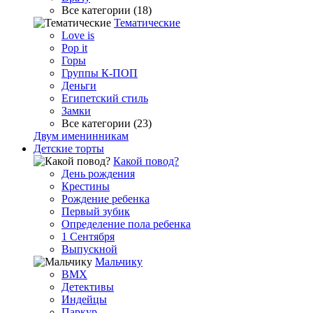
Все категории (18)
Тематические
Love is
Pop it
Горы
Группы К-ПОП
Деньги
Египетский стиль
Замки
Все категории (23)
Двум именинникам
Детские торты
Какой повод?
День рождения
Крестины
Рождение ребенка
Первый зубик
Определение пола ребенка
1 Сентября
Выпускной
Мальчику
BMX
Детективы
Индейцы
Паркур