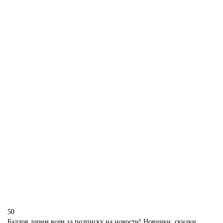
Торт шефу на юбилей
P210
1850 р.
В корзину
Торт на корпоратив с ягодами
P211
1850 р.
В корзину
50
Баллов дарим всем за подписку на новости! Новинки, скидки,