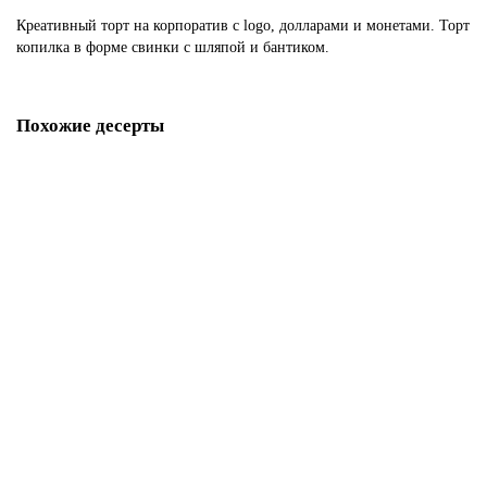
Креативный торт на корпоратив с logo, долларами и монетами. Торт
копилка в форме свинки с шляпой и бантиком.
Похожие десерты
Торт на корпоратив организации
P247
1850 р.
В корзину
Торт с индивидуальным дизайном
P248