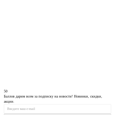
1850 р.
В корзину
Корпоративный торт с logo
P251
1850 р.
В корзину
50
Баллов дарим всем за подписку на новости! Новинки, скидки,
акции.