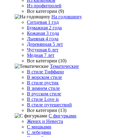
Из капкейков
Из профитролей
Все категории (9)
На годовщину
Ситцевая 1 год
Бумажная 2 года
Кожаная 3 года
Льняная 4 года
Деревянная 5 лет
Чугунная 6 лет
Медная 7 лет
Все категории (10)
Тематические
В стиле Тиффани
В морском стиле
В стиле рустик
В зимнем стиле
В русском стиле
В стиле Love is
В стиле путешествий
Все категории (13)
С фигурками
Жених и Невеста
С мишками
С лебедями