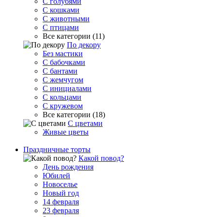
С голубями
С кошками
С животными
С птицами
Все категории (11)
По декору
Без мастики
С бабочками
С бантами
С жемчугом
С инициалами
С кольцами
С кружевом
Все категории (18)
С цветами
Живые цветы
Праздничные торты
Какой повод?
День рождения
Юбилей
Новоселье
Новый год
14 февраля
23 февраля