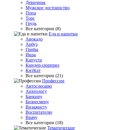
Девичник
Мужское достоинство
Попа
Торс
Грудь
Все категории (8)
Еда и напитки
Авокадо
Арбуз
Грибы
Икра
Капуста
Киндер-сюрприз
КитКат
Все категории (21)
Профессии
Автослесарю
Археологу
Банкиру
Бизнесмену
Визажисту
Воспитателю
Врачу
Все категории (18)
Тематические