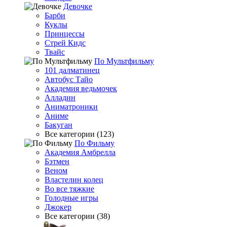
Девочке
Барби
Куклы
Принцессы
Стрей Кидс
Твайс
По Мультфильму
101 далматинец
Автобус Тайо
Академия ведьмочек
Алладин
Аниматроники
Аниме
Бакуган
Все категории (123)
По Фильму
Академия Амбрелла
Бэтмен
Веном
Властелин колец
Во все тяжкие
Голодные игры
Джокер
Все категории (38)