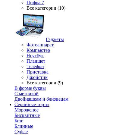
Цифра 7
Все категории (10)
Гаджеты
Фотоаппарат
Компьютер
Ноутбук
Планшет
Телефон
Приставка
Джойстик
Все категории (9)
В форме буквы
С метрикой
Двойняшкам и близнецам
Серийные торты
Мороженое
Бисквитные
Безе
Блинные
Суфле