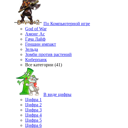
По Компьютерной игре
God of War
Амонг Ас
Гача Лайф
Геншин импакт
Зельда
Зомби против растений
Киберпанк
Все категории (41)
В виде цифры
Цифра 1
Цифра 2
Цифра 3
Цифра 4
Цифра 5
Цифра 6