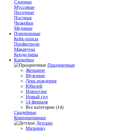
Слоеные
Муссовые
Песочные
Постные
Чизкейки
Медовые
Порционные
Кейк-попсы
Профитроли
Макаруны
Кенди-бары
Капкейки
Праздничные
Женщине
Мужчине
День рождения
Юбилей
Новоселье
Новый год
14 февраля
Все категории (14)
Свадебные
Корпоративные
Детские
Мальчику