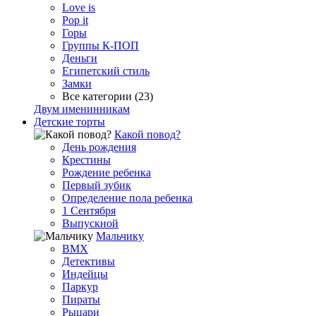
Love is
Pop it
Горы
Группы К-ПОП
Деньги
Египетский стиль
Замки
Все категории (23)
Двум именинникам
Детские торты
Какой повод?
День рождения
Крестины
Рождение ребенка
Первый зубик
Определение пола ребенка
1 Сентября
Выпускной
Мальчику
BMX
Детективы
Индейцы
Паркур
Пираты
Рыцари