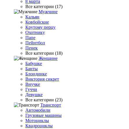
8 марта
Все категории (17)
Мужчине
Кальян
Ковбойские
Крутому перцу
Охотнику
Папе
Пейнтбол
Пенек
Все категории (18)
Женщине
Бабушке
Банты
Блондинке
Виктория сикрет
Внучке
Гуччи
Девушке
Все категории (23)
Транспорт
Автомобили
Грузовые машины
Мотоциклы
Квадроциклы