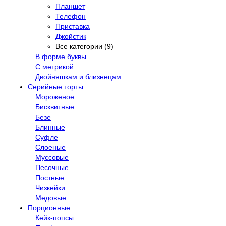
Планшет
Телефон
Приставка
Джойстик
Все категории (9)
В форме буквы
С метрикой
Двойняшкам и близнецам
Серийные торты
Мороженое
Бисквитные
Безе
Блинные
Суфле
Слоеные
Муссовые
Песочные
Постные
Чизкейки
Медовые
Порционные
Кейк-попсы