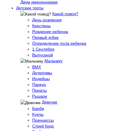
Двум именинникам
Детские торты
Какой повод?
День рождения
Крестины
Рождение ребенка
Первый зубик
Определение пола ребенка
1 Сентября
Выпускной
Мальчику
BMX
Детективы
Индейцы
Паркур
Пираты
Рыцари
Девочке
Барби
Куклы
Принцессы
Стрей Кидс