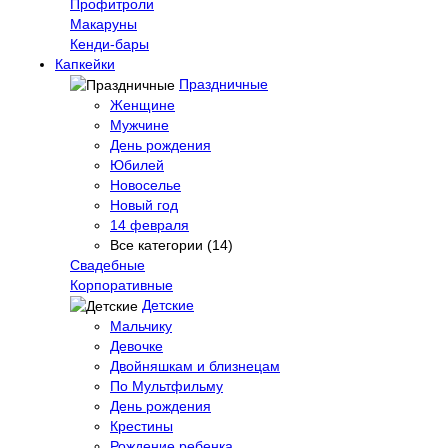
Профитроли
Макаруны
Кенди-бары
Капкейки
Праздничные
Женщине
Мужчине
День рождения
Юбилей
Новоселье
Новый год
14 февраля
Все категории (14)
Свадебные
Корпоративные
Детские
Мальчику
Девочке
Двойняшкам и близнецам
По Мультфильму
День рождения
Крестины
Рождение ребенка