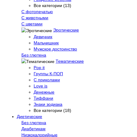
Все категории (13)
С фотопечатью
C животными
С цветами
Эротические
Девичник
Мальчишник
Мужское достоинство
Без глютена
Тематические
Pop it
Группы К-ПОП
С приколами
Love is
Денежные
Тиффани
Знаки зодиака
Все категории (18)
Диетические
Без глютена
Диабетикам
Низкокалорийные