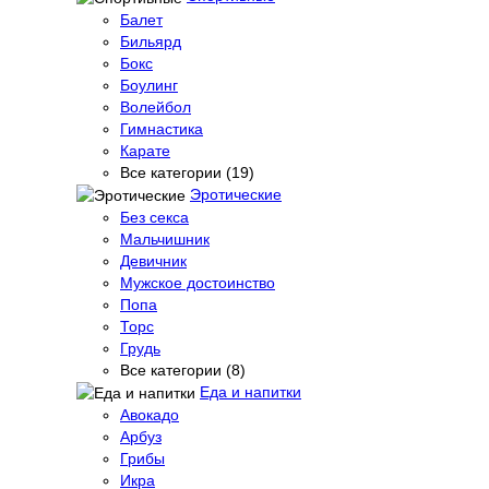
Балет
Бильярд
Бокс
Боулинг
Волейбол
Гимнастика
Карате
Все категории (19)
Эротические
Без секса
Мальчишник
Девичник
Мужское достоинство
Попа
Торс
Грудь
Все категории (8)
Еда и напитки
Авокадо
Арбуз
Грибы
Икра