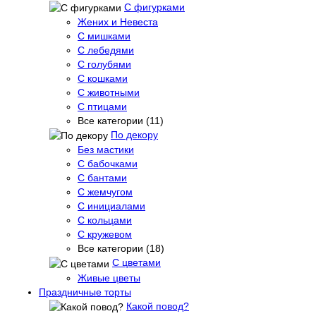
С фигурками
Жених и Невеста
С мишками
С лебедями
С голубями
С кошками
С животными
С птицами
Все категории (11)
По декору
Без мастики
С бабочками
С бантами
С жемчугом
С инициалами
С кольцами
С кружевом
Все категории (18)
С цветами
Живые цветы
Праздничные торты
Какой повод?