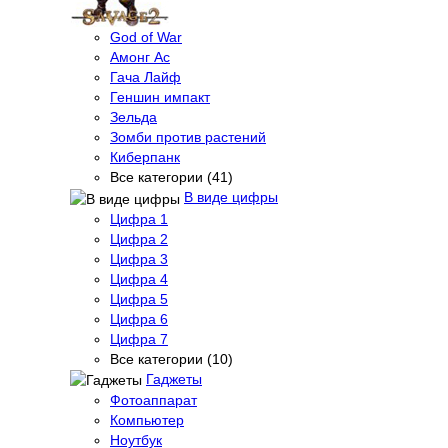
God of War
Амонг Ас
Гача Лайф
Геншин импакт
Зельда
Зомби против растений
Киберпанк
Все категории (41)
В виде цифры
Цифра 1
Цифра 2
Цифра 3
Цифра 4
Цифра 5
Цифра 6
Цифра 7
Все категории (10)
Гаджеты
Фотоаппарат
Компьютер
Ноутбук