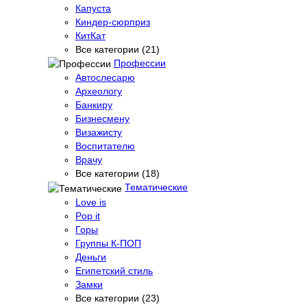
Капуста
Киндер-сюрприз
КитКат
Все категории (21)
Профессии
Автослесарю
Археологу
Банкиру
Бизнесмену
Визажисту
Воспитателю
Врачу
Все категории (18)
Тематические
Love is
Pop it
Горы
Группы К-ПОП
Деньги
Египетский стиль
Замки
Все категории (23)