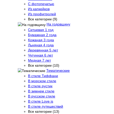
С фотопечатью
Из капкейков
Из профитролей
Все категории (9)
На годовщину
Ситцевая 1 год
Бумажная 2 года
Кожаная 3 года
Льняная 4 года
Деревянная 5 лет
Чугунная 6 лет
Медная 7 лет
Все категории (10)
Тематические
В стиле Тиффани
В морском стиле
В стиле рустик
В зимнем стиле
В русском стиле
В стиле Love is
В стиле путешествий
Все категории (13)