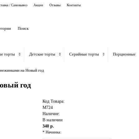
тавка / Самовывоз
Акции
Отзывы
Контакты
егории
ые торты
Детские торты
Серийные торты
Порционные
снежинками на Новый год
овый год
Код Товара:
M724
Наличие:
В наличии
340 р.
* Начинка: