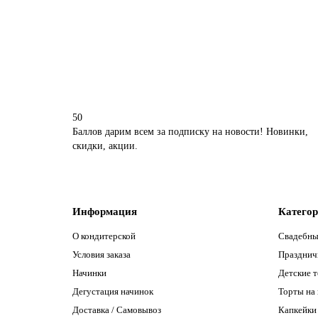
340 р.
В корзину
50
Баллов дарим всем за подписку на новости! Новинки,
скидки, акции.
Информация
Катего
О кондитерской
Свадебны
Условия заказа
Празднич
Начинки
Детские 
Дегустация начинок
Торты на
Доставка / Самовывоз
Капкейки