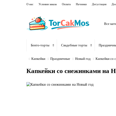
О нас
Условия заказа
Оплата
Начинки
Дегустация
Дос
Все кат
Бенто-торты
Свадебные торты
Праздничн
Капкейки
Праздничные
Новый год
Капкейки со 
Капкейки со снежинками на Н