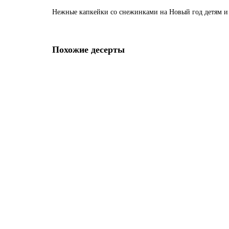
Нежные капкейки со снежинками на Новый год детям и 
Похожие десерты
Капкейки новогодние с оленями
M725
Вес капкейка:
160 г
340 р.
В корзину