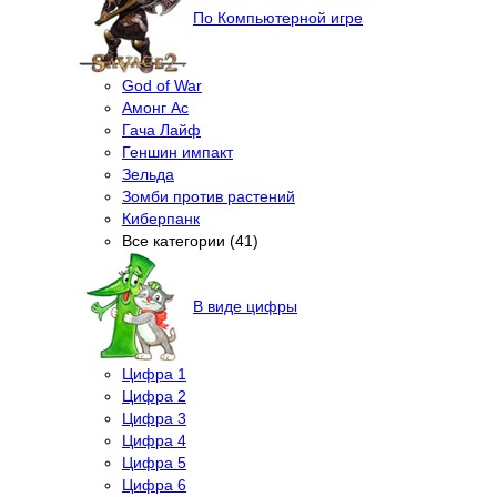
По Компьютерной игре
God of War
Амонг Ас
Гача Лайф
Геншин импакт
Зельда
Зомби против растений
Киберпанк
Все категории (41)
В виде цифры
Цифра 1
Цифра 2
Цифра 3
Цифра 4
Цифра 5
Цифра 6