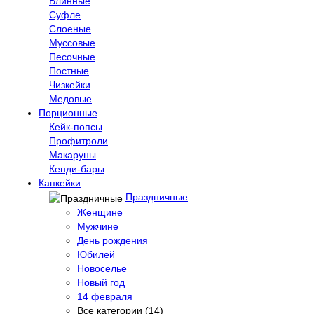
Блинные
Суфле
Слоеные
Муссовые
Песочные
Постные
Чизкейки
Медовые
Порционные
Кейк-попсы
Профитроли
Макаруны
Кенди-бары
Капкейки
Праздничные
Женщине
Мужчине
День рождения
Юбилей
Новоселье
Новый год
14 февраля
Все категории (14)