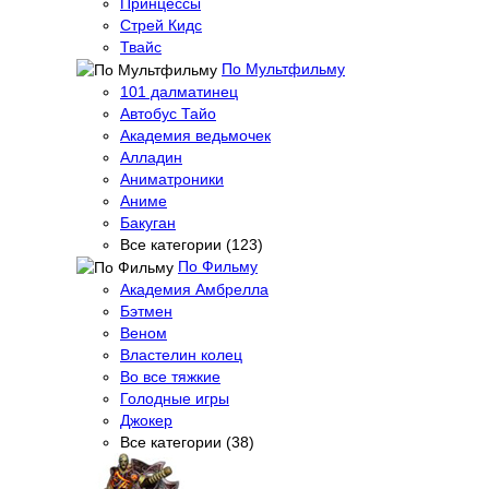
Принцессы
Стрей Кидс
Твайс
По Мультфильму
101 далматинец
Автобус Тайо
Академия ведьмочек
Алладин
Аниматроники
Аниме
Бакуган
Все категории (123)
По Фильму
Академия Амбрелла
Бэтмен
Веном
Властелин колец
Во все тяжкие
Голодные игры
Джокер
Все категории (38)