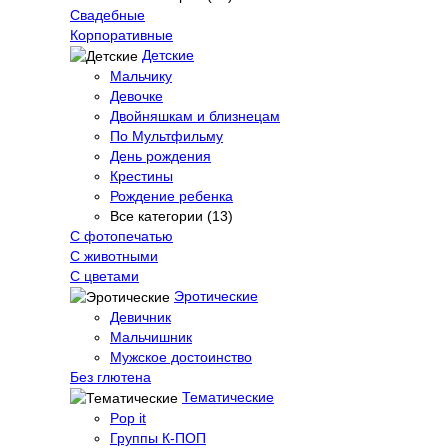
Свадебные
Корпоративные
Детские
Мальчику
Девочке
Двойняшкам и близнецам
По Мультфильму
День рождения
Крестины
Рождение ребенка
Все категории (13)
С фотопечатью
C животными
С цветами
Эротические
Девичник
Мальчишник
Мужское достоинство
Без глютена
Тематические
Pop it
Группы К-ПОП