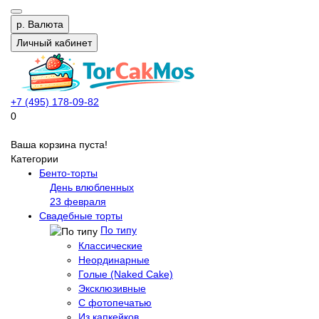
р.
Валюта
Личный кабинет
+7 (495) 178-09-82
0
Ваша корзина пуста!
Категории
Бенто-торты
День влюбленных
23 февраля
Свадебные торты
По типу
Классические
Неординарные
Голые (Naked Cake)
Эксклюзивные
С фотопечатью
Из капкейков