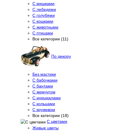
С мишками
С лебедями
С голубями
С кошками
С животными
С птицами
Все категории (11)
По декору
Без мастики
С бабочками
С бантами
С жемчугом
С инициалами
С кольцами
С кружевом
Все категории (18)
С цветами
Живые цветы