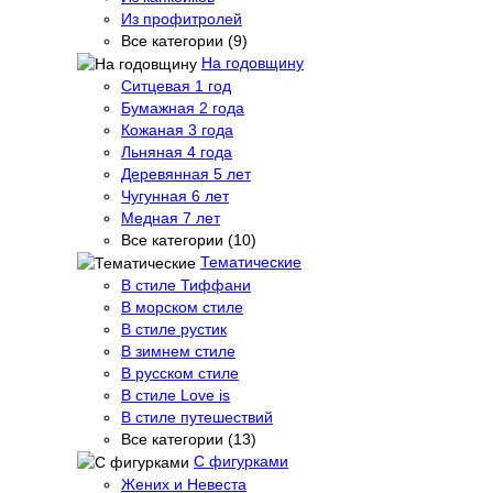
Из профитролей
Все категории (9)
На годовщину
Ситцевая 1 год
Бумажная 2 года
Кожаная 3 года
Льняная 4 года
Деревянная 5 лет
Чугунная 6 лет
Медная 7 лет
Все категории (10)
Тематические
В стиле Тиффани
В морском стиле
В стиле рустик
В зимнем стиле
В русском стиле
В стиле Love is
В стиле путешествий
Все категории (13)
С фигурками
Жених и Невеста