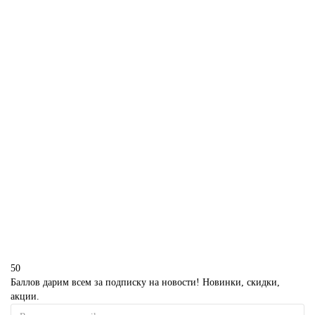
350 р.
В корзину
Капкейки на 8 марта без мастики
M647
340 р.
В корзину
50
Баллов дарим всем за подписку на новости! Новинки, скидки,
акции.