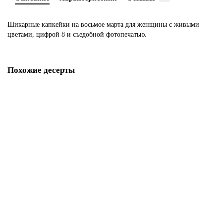
Шикарные капкейки на восьмое марта для женщины с живыми
цветами, цифрой 8 и съедобной фотопечатью.
Похожие десерты
Торт из капкейков на 8 марта
M642
340 р.
В корзину
Букет из капкейков на 8 марта