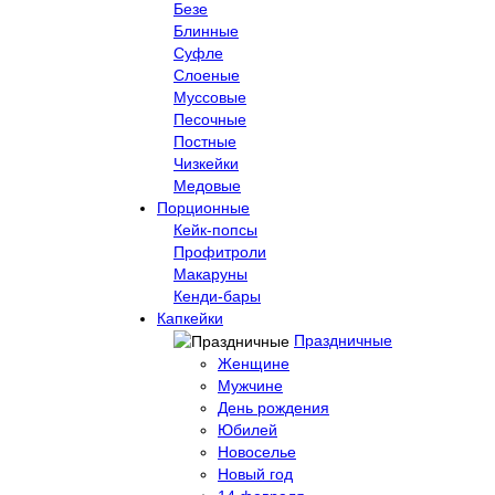
Безе
Блинные
Суфле
Слоеные
Муссовые
Песочные
Постные
Чизкейки
Медовые
Порционные
Кейк-попсы
Профитроли
Макаруны
Кенди-бары
Капкейки
Праздничные
Женщине
Мужчине
День рождения
Юбилей
Новоселье
Новый год