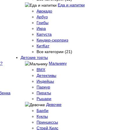
Еда и напитки
Авокадо
Арбуз
Грибы
Икра
Капуста
Киндер-сюрприз
КитКат
Все категории (21)
Детские торты
д?
Мальчику
BMX
Детективы
Индейцы
Паркур
бенка
Пираты
Рыцари
Девочке
Барби
Куклы
Принцессы
Стрей Кидс