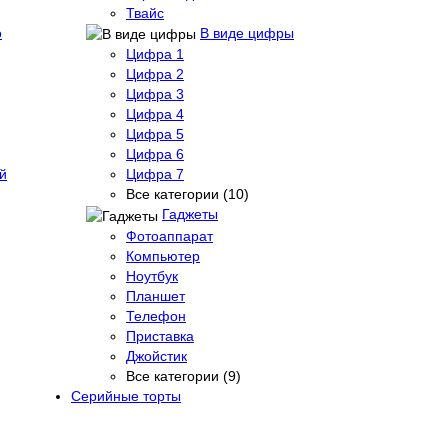
Твайс
о
В виде цифры
Цифра 1
Цифра 2
Цифра 3
Цифра 4
Цифра 5
Цифра 6
й
Цифра 7
Все категории (10)
Гаджеты
Фотоаппарат
Компьютер
Ноутбук
Планшет
Телефон
Приставка
Джойстик
Все категории (9)
Серийные торты