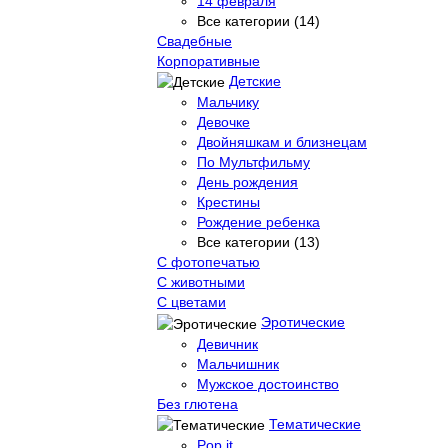
14 февраля
Все категории (14)
Свадебные
Корпоративные
Детские
Мальчику
Девочке
Двойняшкам и близнецам
По Мультфильму
День рождения
Крестины
Рождение ребенка
Все категории (13)
С фотопечатью
C животными
С цветами
Эротические
Девичник
Мальчишник
Мужское достоинство
Без глютена
Тематические
Pop it