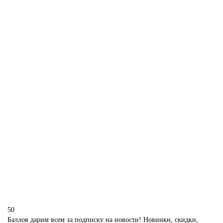
M912
340 р.
В корзину
Капкейки на девичник перед свадьбой
M913
300 р.
В корзину
50
Баллов дарим всем за подписку на новости! Новинки, скидки,