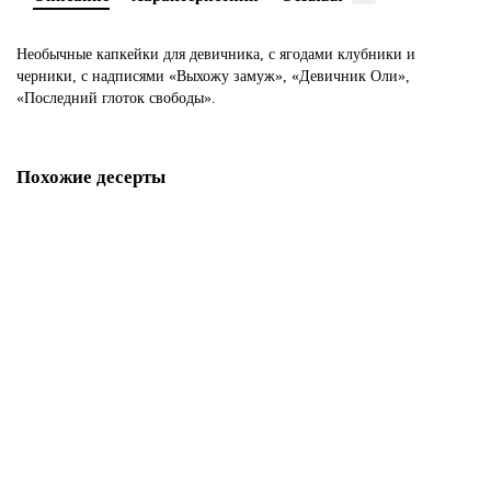
Необычные капкейки для девичника, с ягодами клубники и
черники, с надписями «Выхожу замуж», «Девичник Оли»,
«Последний глоток свободы».
Похожие десерты
Прикольные капкейки на девичник
M909
340 р.
В корзину