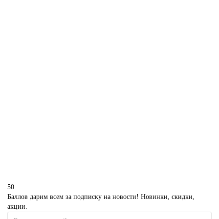
290 р.
В корзину
Капкейки зомби на Хэллоуин
M1673
280 р.
В корзину
50
Баллов дарим всем за подписку на новости! Новинки, скидки,
акции.