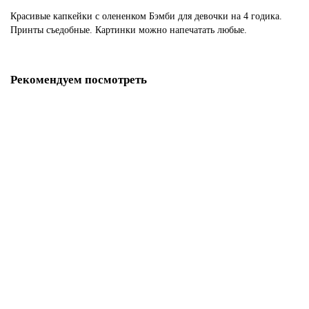
Красивые капкейки с олененком Бэмби для девочки на 4 годика.
Принты съедобные. Картинки можно напечатать любые.
Рекомендуем посмотреть
Капкейки красный бархат с кремом чиз
M1352
280 р.
В корзину
Капкейки Красный бархат