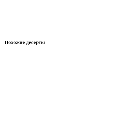
280 р.
В корзину
Похожие десерты
Капкейки золотая рыбка
M1411
340 р.
В корзину
Капкейки Lilo и Stitch