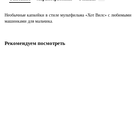
Необычные капкейки в стиле мультфильма «Хот Вилс» с любимыми
машинками для мальчика.
Рекомендуем посмотреть
Капкейки красный бархат с кремом чиз
M1352
280 р.
В корзину
Капкейки Красный бархат