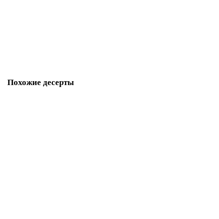
M1359
280 р.
В корзину
Похожие десерты
Капкейки Hot Wheels
M1396
280 р.
В корзину