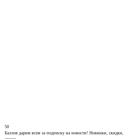
340 р.
В корзину
Капкейки машинки горячие колеса Хот Вилс
M1401
280 р.
В корзину
50
Баллов дарим всем за подписку на новости! Новинки, скидки,