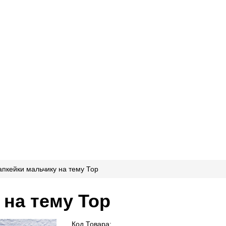
апкейки мальчику на тему Тор
 на тему Тор
Код Товара: