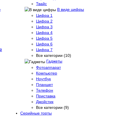
Твайс
о
В виде цифры
Цифра 1
Цифра 2
Цифра 3
Цифра 4
Цифра 5
Цифра 6
й
Цифра 7
Все категории (10)
Гаджеты
Фотоаппарат
Компьютер
Ноутбук
Планшет
Телефон
Приставка
Джойстик
Все категории (9)
Серийные торты