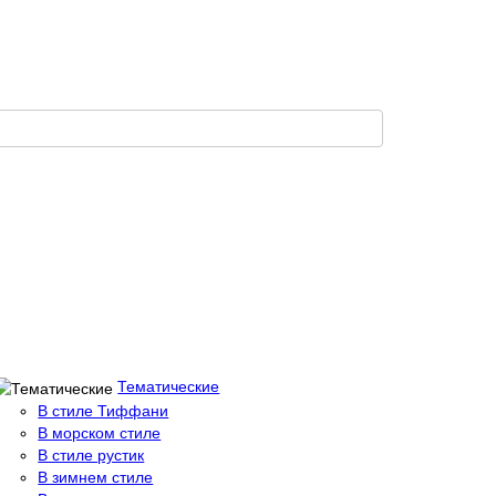
Тематические
В стиле Тиффани
В морском стиле
В стиле рустик
В зимнем стиле