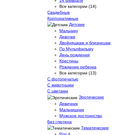
14 февраля
Все категории (14)
Свадебные
Корпоративные
Детские
Мальчику
Девочке
Двойняшкам и близнецам
По Мультфильму
День рождения
Крестины
Рождение ребенка
Все категории (13)
С фотопечатью
C животными
С цветами
Эротические
Девичник
Мальчишник
Мужское достоинство
Без глютена
Тематические
Pop it