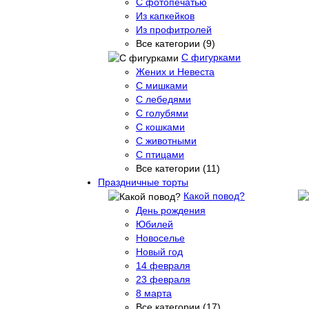
С фотопечатью
Из капкейков
Из профитролей
Все категории (9)
С фигурками
Жених и Невеста
С мишками
С лебедями
С голубями
С кошками
С животными
С птицами
Все категории (11)
Праздничные торты
Какой повод?
День рождения
Юбилей
Новоселье
Новый год
14 февраля
23 февраля
8 марта
Все категории (17)