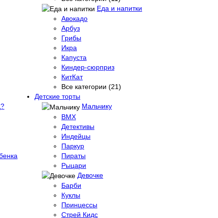
Еда и напитки
Авокадо
Арбуз
Грибы
Икра
Капуста
Киндер-сюрприз
КитКат
Все категории (21)
Детские торты
д?
Мальчику
BMX
Детективы
Индейцы
Паркур
бенка
Пираты
Рыцари
Девочке
Барби
Куклы
Принцессы
Стрей Кидс