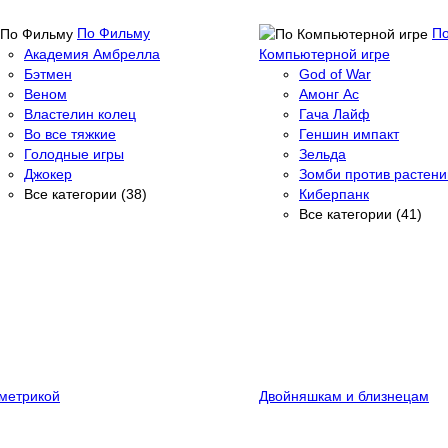
По Фильму
П
Академия Амбрелла
Компьютерной игре
Бэтмен
God of War
Веном
Амонг Ас
Властелин колец
Гача Лайф
Во все тяжкие
Геншин импакт
Голодные игры
Зельда
Джокер
Зомби против растени
Все категории (38)
Киберпанк
Все категории (41)
метрикой
Двойняшкам и близнецам