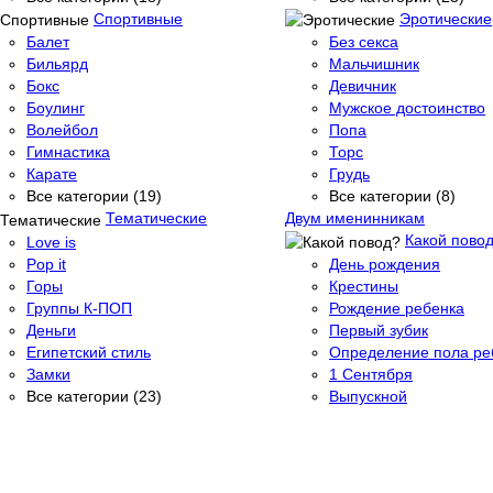
Спортивные
Эротические
Балет
Без секса
Бильярд
Мальчишник
Бокс
Девичник
Боулинг
Мужское достоинство
Волейбол
Попа
Гимнастика
Торс
Карате
Грудь
Все категории (19)
Все категории (8)
Тематические
Двум именинникам
Какой пово
Love is
Pop it
День рождения
Горы
Крестины
Группы К-ПОП
Рождение ребенка
Деньги
Первый зубик
Египетский стиль
Определение пола ре
Замки
1 Сентября
Все категории (23)
Выпускной