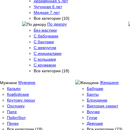
Деревянная 5 лет
Чугунная 6 лет
Медная 7 лет
Все категории (10)
По декору
Без мастики
С бабочками
С бантами
С жемчугом
С инициалами
С кольцами
С кружевом
Все категории (18)
Мужчине
Женщине
Кальян
Бабушке
Ковбойские
Банты
Крутому перцу
Блондинке
Охотнику
Виктория сикрет
Папе
Внучке
Пейнтбол
Гуччи
Пенек
Девушке
Все категории (18)
Все категории (23)