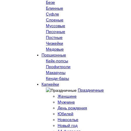
Безе
Блинные
Суфле
Слоеные
Муссовые
Песочные
Постные
Чизкейки
Медовые
Порционные
Кейк-попсы
Профитроли
Макаруны
Кенди-бары
Капкейки
Праздничные
Женщине
Мужчине
День рождения
Юбилей
Новоселье
Новый год