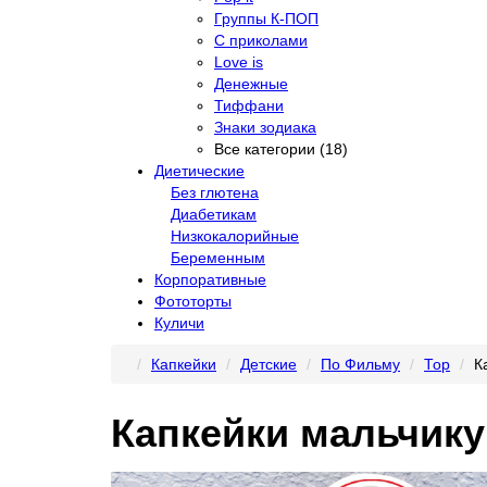
Группы К-ПОП
С приколами
Love is
Денежные
Тиффани
Знаки зодиака
Все категории (18)
Диетические
Без глютена
Диабетикам
Низкокалорийные
Беременным
Корпоративные
Фототорты
Куличи
Капкейки
Детские
По Фильму
Тор
К
Капкейки мальчику