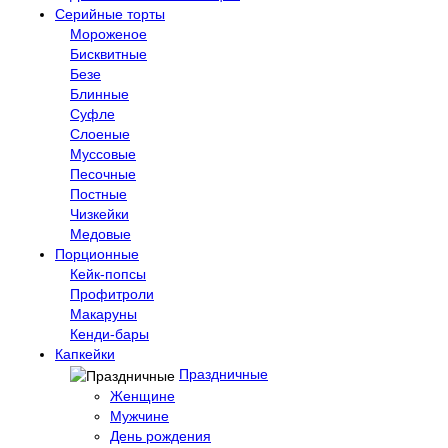
Серийные торты
Мороженое
Бисквитные
Безе
Блинные
Суфле
Слоеные
Муссовые
Песочные
Постные
Чизкейки
Медовые
Порционные
Кейк-попсы
Профитроли
Макаруны
Кенди-бары
Капкейки
Праздничные
Женщине
Мужчине
День рождения