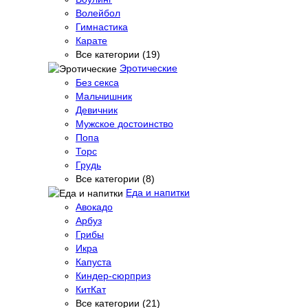
Волейбол
Гимнастика
Карате
Все категории (19)
Эротические
Без секса
Мальчишник
Девичник
Мужское достоинство
Попа
Торс
Грудь
Все категории (8)
Еда и напитки
Авокадо
Арбуз
Грибы
Икра
Капуста
Киндер-сюрприз
КитКат
Все категории (21)