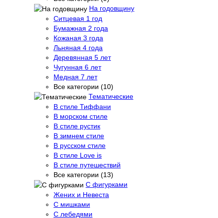
На годовщину
Ситцевая 1 год
Бумажная 2 года
Кожаная 3 года
Льняная 4 года
Деревянная 5 лет
Чугунная 6 лет
Медная 7 лет
Все категории (10)
Тематические
В стиле Тиффани
В морском стиле
В стиле рустик
В зимнем стиле
В русском стиле
В стиле Love is
В стиле путешествий
Все категории (13)
С фигурками
Жених и Невеста
С мишками
С лебедями