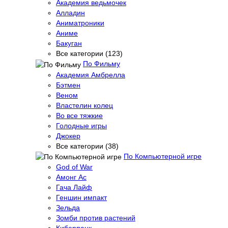
Академия ведьмочек
Алладин
Аниматроники
Аниме
Бакуган
Все категории (123)
По Фильму
Академия Амбрелла
Бэтмен
Веном
Властелин колец
Во все тяжкие
Голодные игры
Джокер
Все категории (38)
По Компьютерной игре
God of War
Амонг Ас
Гача Лайф
Геншин импакт
Зельда
Зомби против растений
Киберпанк