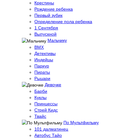
Крестины
Рождение ребенка
Первый зубик
Определение пола ребенка
1 Сентября
Выпускной
Мальчику
BMX
Детективы
Индейцы
Паркур
Пираты
Рыцари
Девочке
Барби
Куклы
Принцессы
Стрей Кидс
Твайс
По Мультфильму
101 далматинец
Автобус Тайо