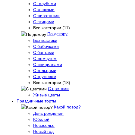
С голубями
С кошками
С животными
С птицами
Все категории (11)
По декору
Без мастики
С бабочками
С бантами
С жемчугом
С инициалами
С кольцами
С кружевом
Все категории (18)
С цветами
Живые цветы
Праздничные торты
Какой повод?
День рождения
Юбилей
Новоселье
Новый год