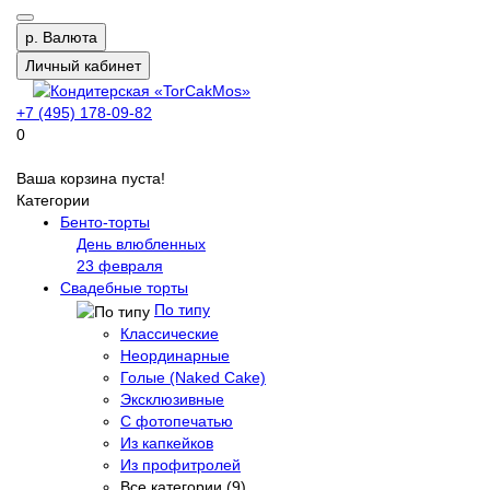
р.
Валюта
Личный кабинет
+7 (495) 178-09-82
0
Ваша корзина пуста!
Категории
Бенто-торты
День влюбленных
23 февраля
Свадебные торты
По типу
Классические
Неординарные
Голые (Naked Cake)
Эксклюзивные
С фотопечатью
Из капкейков
Из профитролей
Все категории (9)