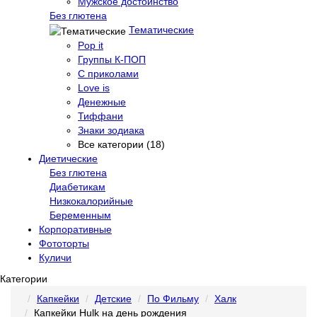
Мужское достоинство
Без глютена
Тематические
Pop it
Группы К-ПОП
С приколами
Love is
Денежные
Тиффани
Знаки зодиака
Все категории (18)
Диетические
Без глютена
Диабетикам
Низкокалорийные
Беременным
Корпоративные
Фототорты
Куличи
Категории
Капкейки
Детские
По Фильму
Халк
Капкейки Hulk на день рождения