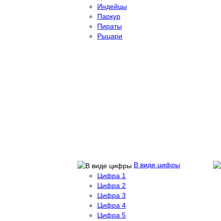
Индейцы
Паркур
Пираты
Рыцари
В виде цифры
Цифра 1
Цифра 2
Цифра 3
Цифра 4
Цифра 5