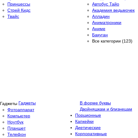
Принцессы
Автобус Тайо
Стрей Кидс
Академия ведьмочек
Твайс
Алладин
Аниматроники
Аниме
Бакуган
Все категории (123)
Гаджеты
В форме буквы
Двойняшкам и близнецам
Фотоаппарат
Порционные
Компьютер
Капкейки
Ноутбук
Диетические
Планшет
Корпоративные
Телефон