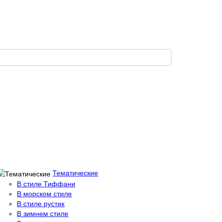
Тематические
В стиле Тиффани
В морском стиле
В стиле рустик
В зимнем стиле