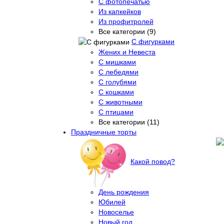
С фотопечатью
Из капкейков
Из профитролей
Все категории (9)
С фигурками
Жених и Невеста
С мишками
С лебедями
С голубями
С кошками
С животными
С птицами
Все категории (11)
Праздничные торты
Какой повод?
День рождения
Юбилей
Новоселье
Новый год