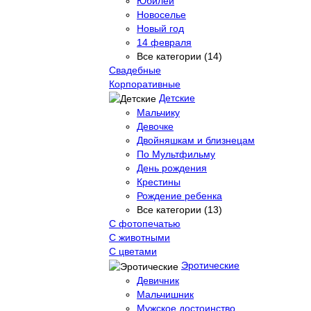
Юбилей
Новоселье
Новый год
14 февраля
Все категории (14)
Свадебные
Корпоративные
Детские
Мальчику
Девочке
Двойняшкам и близнецам
По Мультфильму
День рождения
Крестины
Рождение ребенка
Все категории (13)
С фотопечатью
C животными
С цветами
Эротические
Девичник
Мальчишник
Мужское достоинство