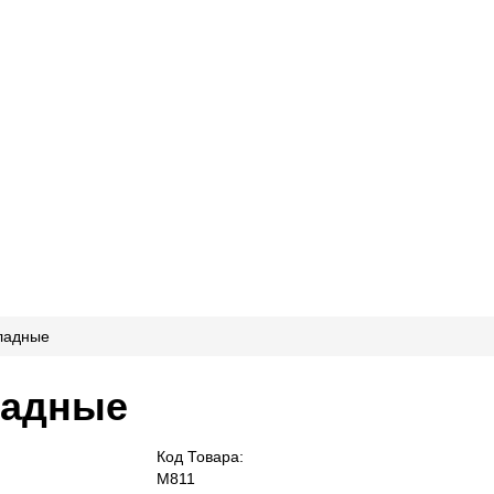
ладные
ладные
Код Товара:
M811