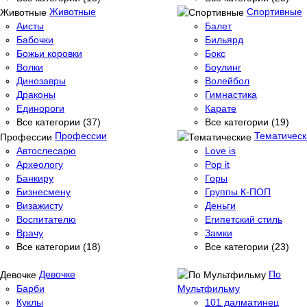
Животные
Спортивные
Аисты
Балет
Бабочки
Бильярд
Божьи коровки
Бокс
Волки
Боулинг
Динозавры
Волейбол
Драконы
Гимнастика
Единороги
Карате
Все категории (37)
Все категории (19)
Профессии
Тематическ
Автослесарю
Love is
Археологу
Pop it
Банкиру
Горы
Бизнесмену
Группы К-ПОП
Визажисту
Деньги
Воспитателю
Египетский стиль
Врачу
Замки
Все категории (18)
Все категории (23)
Девочке
По
Барби
Мультфильму
Куклы
101 далматинец