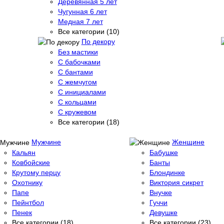
Деревянная 5 лет
Чугунная 6 лет
Медная 7 лет
Все категории (10)
По декору
Без мастики
С бабочками
С бантами
С жемчугом
С инициалами
С кольцами
С кружевом
Все категории (18)
Мужчине
Женщине
Кальян
Бабушке
Ковбойские
Банты
Крутому перцу
Блондинке
Охотнику
Виктория сикрет
Папе
Внучке
Пейнтбол
Гуччи
Пенек
Девушке
Все категории (18)
Все категории (23)