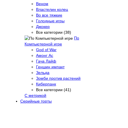
Веном
Властелин колец
Во все тяжкие
Голодные игры
Джокер
Все категории (38)
По
Компьютерной игре
God of War
Амонг Ас
Гача Лайф
Геншин импакт
Зельда
Зомби против растений
Киберпанк
Все категории (41)
С метрикой
Серийные торты