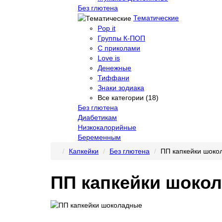
Без глютена
Тематические
Pop it
Группы К-ПОП
С приколами
Love is
Денежные
Тиффани
Знаки зодиака
Все категории (18)
Без глютена
Диабетикам
Низкокалорийные
Беременным
Капкейки
Без глютена
ПП капкейки шоко
ПП капкейки шоко