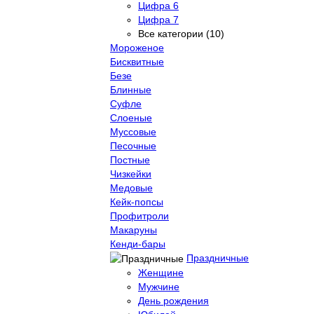
Цифра 6
Цифра 7
Все категории (10)
Мороженое
Бисквитные
Безе
Блинные
Суфле
Слоеные
Муссовые
Песочные
Постные
Чизкейки
Медовые
Кейк-попсы
Профитроли
Макаруны
Кенди-бары
Праздничные
Женщине
Мужчине
День рождения