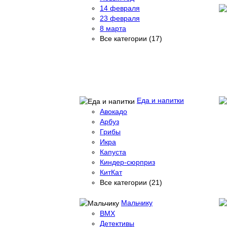
14 февраля
23 февраля
8 марта
Все категории (17)
Еда и напитки
Авокадо
Арбуз
Грибы
Икра
Капуста
Киндер-сюрприз
КитКат
Все категории (21)
Мальчику
BMX
Детективы