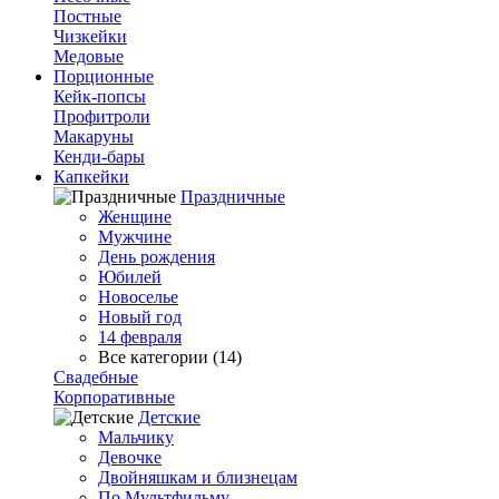
Постные
Чизкейки
Медовые
Порционные
Кейк-попсы
Профитроли
Макаруны
Кенди-бары
Капкейки
Праздничные
Женщине
Мужчине
День рождения
Юбилей
Новоселье
Новый год
14 февраля
Все категории (14)
Свадебные
Корпоративные
Детские
Мальчику
Девочке
Двойняшкам и близнецам
По Мультфильму