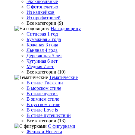
Эксклюзивные
С фотопечатью
Из капкейков
Из профитролей
Все категории (9)
На годовщину
Ситцевая 1 год
Бумажная 2 года
Кожаная 3 года
Льняная 4 года
Деревянная 5 лет
Чугунная 6 лет
Медная 7 лет
Все категории (10)
Тематические
В стиле Тиффани
В морском стиле
В стиле рустик
В зимнем стиле
В русском стиле
В стиле Love is
В стиле путешествий
Все категории (13)
С фигурками
Жених и Невеста