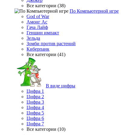
Джокер
Все категории (38)
По Компьютерной игре
God of War
Амонг Ас
Гача Лайф
Геншин импакт
Зельда
Зомби против растений
Киберпанк
Все категории (41)
В виде цифры
Цифра 1
Цифра 2
Цифра 3
Цифра 4
Цифра 5
Цифра 6
Цифра 7
Все категории (10)