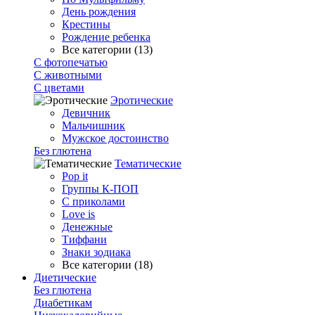
День рождения
Крестины
Рождение ребенка
Все категории (13)
С фотопечатью
C животными
С цветами
Эротические
Девичник
Мальчишник
Мужское достоинство
Без глютена
Тематические
Pop it
Группы К-ПОП
С приколами
Love is
Денежные
Тиффани
Знаки зодиака
Все категории (18)
Диетические
Без глютена
Диабетикам