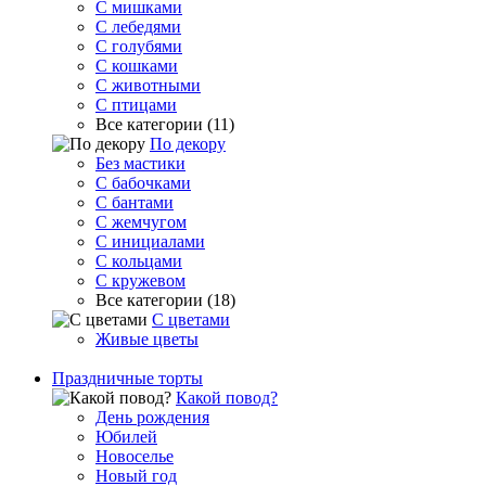
С мишками
С лебедями
С голубями
С кошками
С животными
С птицами
Все категории (11)
По декору
Без мастики
С бабочками
С бантами
С жемчугом
С инициалами
С кольцами
С кружевом
Все категории (18)
С цветами
Живые цветы
Праздничные торты
Какой повод?
День рождения
Юбилей
Новоселье
Новый год