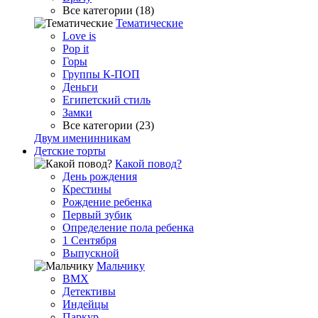
Все категории (18)
Тематические
Love is
Pop it
Горы
Группы К-ПОП
Деньги
Египетский стиль
Замки
Все категории (23)
Двум именинникам
Детские торты
Какой повод?
День рождения
Крестины
Рождение ребенка
Первый зубик
Определение пола ребенка
1 Сентября
Выпускной
Мальчику
BMX
Детективы
Индейцы
Паркур