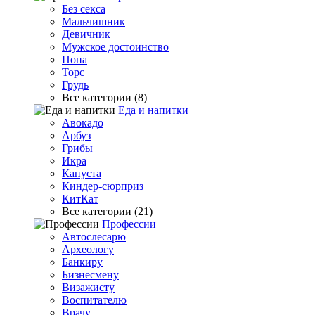
Без секса
Мальчишник
Девичник
Мужское достоинство
Попа
Торс
Грудь
Все категории (8)
Еда и напитки
Авокадо
Арбуз
Грибы
Икра
Капуста
Киндер-сюрприз
КитКат
Все категории (21)
Профессии
Автослесарю
Археологу
Банкиру
Бизнесмену
Визажисту
Воспитателю
Врачу