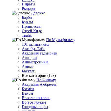
Пираты
Рыцари
Девочке
Барби
Куклы
Принцессы
Стрей Кидс
Твайс
По Мультфильму
101 далматинец
Автобус Тайо
Академия ведьмочек
Алладин
Аниматроники
Аниме
Бакуган
Все категории (123)
По Фильму
Академия Амбрелла
Бэтмен
Веном
Властелин колец
Во все тяжкие
Голодные игры