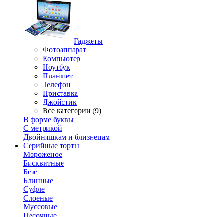
Гаджеты
Фотоаппарат
Компьютер
Ноутбук
Планшет
Телефон
Приставка
Джойстик
Все категории (9)
В форме буквы
С метрикой
Двойняшкам и близнецам
Серийные торты
Мороженое
Бисквитные
Безе
Блинные
Суфле
Слоеные
Муссовые
Песочные