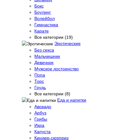
Бокс
Боулинг
Волейбол
Гимнастика
Карате
Все категории (19)
Эротические
Без секса
Мальчишник
Девичник
Мужское достоинство
Попа
Торс
Грудь
Все категории (8)
Еда и напитки
Авокадо
Арбуз
Грибы
Икра
Капуста
Киндер-сюрприз