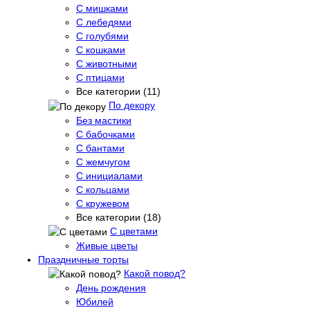
С мишками
С лебедями
С голубями
С кошками
С животными
С птицами
Все категории (11)
По декору
Без мастики
С бабочками
С бантами
С жемчугом
С инициалами
С кольцами
С кружевом
Все категории (18)
С цветами
Живые цветы
Праздничные торты
Какой повод?
День рождения
Юбилей