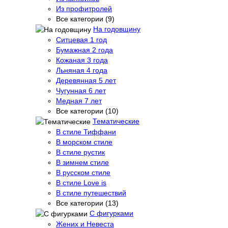
Из профитролей
Все категории (9)
На годовщину
Ситцевая 1 год
Бумажная 2 года
Кожаная 3 года
Льняная 4 года
Деревянная 5 лет
Чугунная 6 лет
Медная 7 лет
Все категории (10)
Тематические
В стиле Тиффани
В морском стиле
В стиле рустик
В зимнем стиле
В русском стиле
В стиле Love is
В стиле путешествий
Все категории (13)
С фигурками
Жених и Невеста