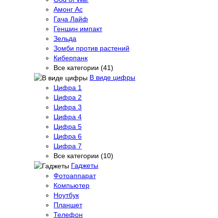
Амонг Ас
Гача Лайф
Геншин импакт
Зельда
Зомби против растений
Киберпанк
Все категории (41)
В виде цифры
Цифра 1
Цифра 2
Цифра 3
Цифра 4
Цифра 5
Цифра 6
Цифра 7
Все категории (10)
Гаджеты
Фотоаппарат
Компьютер
Ноутбук
Планшет
Телефон