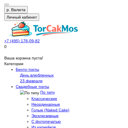
р.
Валюта
Личный кабинет
+7 (495) 178-09-82
0
Ваша корзина пуста!
Категории
Бенто-торты
День влюбленных
23 февраля
Свадебные торты
По типу
Классические
Неординарные
Голые (Naked Cake)
Эксклюзивные
С фотопечатью
Из капкейков