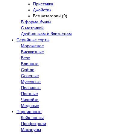
Приставка
Джойстик
Все категории (9)
В форме буквы
С метрикой
Двойняшкам и близнецам
Серийные торты
Мороженое
Бисквитные
Безе
Блинные
Суфле
Слоеные
Муссовые
Песочные
Постные
Чизкейки
Медовые
Порционные
Кейк-попсы
Профитроли
Макаруны