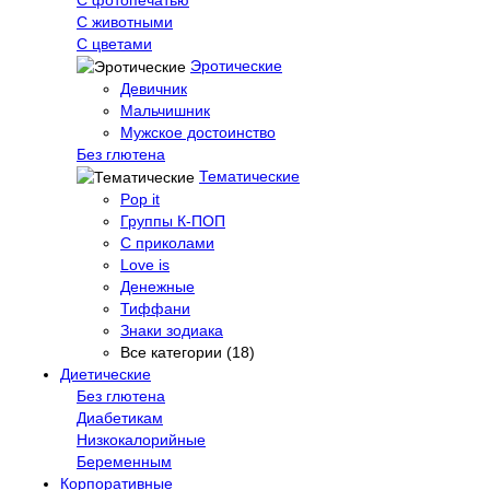
C животными
С цветами
Эротические
Девичник
Мальчишник
Мужское достоинство
Без глютена
Тематические
Pop it
Группы К-ПОП
С приколами
Love is
Денежные
Тиффани
Знаки зодиака
Все категории (18)
Диетические
Без глютена
Диабетикам
Низкокалорийные
Беременным
Корпоративные