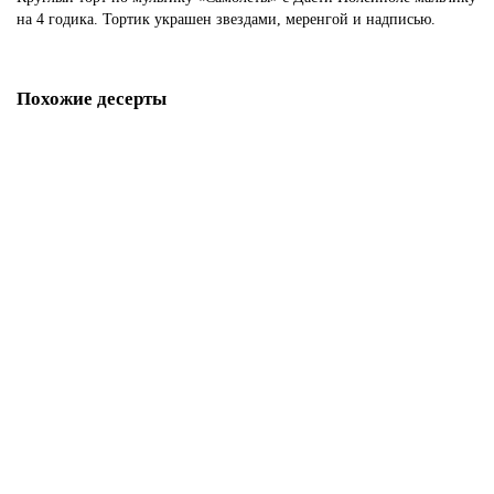
на 4 годика. Тортик украшен звездами, меренгой и надписью.
Похожие десерты
Торт самолет Дасти на 3 года
D3147
1850 р.
В корзину
Торт по мультику Самолёты
D3148
1850 р.