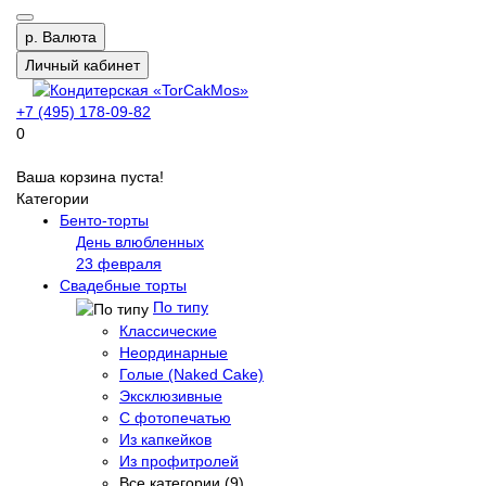
р.
Валюта
Личный кабинет
+7 (495) 178-09-82
0
Ваша корзина пуста!
Категории
Бенто-торты
День влюбленных
23 февраля
Свадебные торты
По типу
Классические
Неординарные
Голые (Naked Cake)
Эксклюзивные
С фотопечатью
Из капкейков
Из профитролей
Все категории (9)