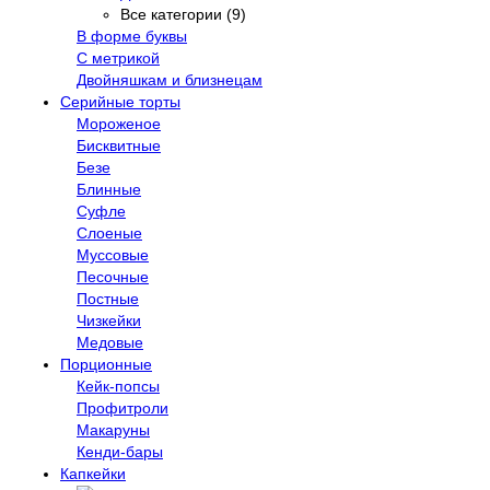
Все категории (9)
В форме буквы
С метрикой
Двойняшкам и близнецам
Серийные торты
Мороженое
Бисквитные
Безе
Блинные
Суфле
Слоеные
Муссовые
Песочные
Постные
Чизкейки
Медовые
Порционные
Кейк-попсы
Профитроли
Макаруны
Кенди-бары
Капкейки