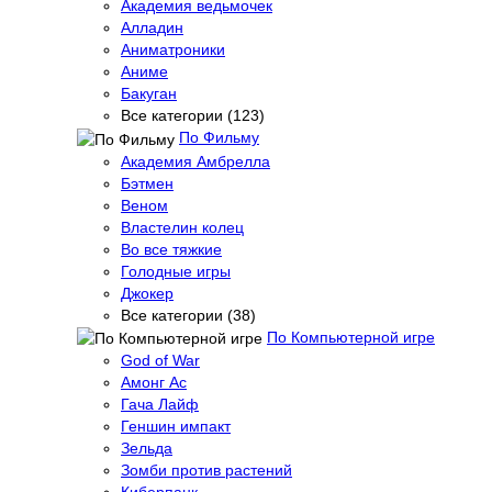
Академия ведьмочек
Алладин
Аниматроники
Аниме
Бакуган
Все категории (123)
По Фильму
Академия Амбрелла
Бэтмен
Веном
Властелин колец
Во все тяжкие
Голодные игры
Джокер
Все категории (38)
По Компьютерной игре
God of War
Амонг Ас
Гача Лайф
Геншин импакт
Зельда
Зомби против растений
Киберпанк