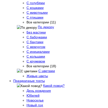
С голубями
С кошками
С животными
С птицами
Все категории (11)
По декору
Без мастики
С бабочками
С бантами
С жемчугом
С инициалами
С кольцами
С кружевом
Все категории (18)
С цветами
Живые цветы
Праздничные торты
Какой повод?
День рождения
Юбилей
Новоселье
Новый год