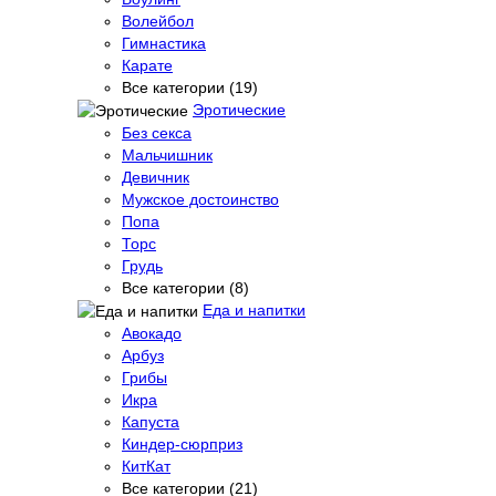
Волейбол
Гимнастика
Карате
Все категории (19)
Эротические
Без секса
Мальчишник
Девичник
Мужское достоинство
Попа
Торс
Грудь
Все категории (8)
Еда и напитки
Авокадо
Арбуз
Грибы
Икра
Капуста
Киндер-сюрприз
КитКат
Все категории (21)