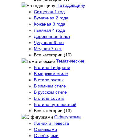
На годовщину
Ситцевая 1 год
Бумажная 2 года
Кожаная 3 года
Льняная 4 года
Деревянная 5 лет
Чугунная 6 лет
Медная 7 лет
Все категории (10)
Тематические
В стиле Тиффани
В морском стиле
В стиле рустик
В зимнем стиле
В русском стиле
В стиле Love is
В стиле путешествий
Все категории (13)
С фигурками
Жених и Невеста
С мишками
С лебедями