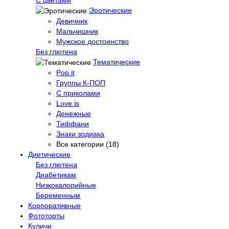
Эротические
Девичник
Мальчишник
Мужское достоинство
Без глютена
Тематические
Pop it
Группы К-ПОП
С приколами
Love is
Денежные
Тиффани
Знаки зодиака
Все категории (18)
Диетические
Без глютена
Диабетикам
Низкокалорийные
Беременным
Корпоративные
Фототорты
Куличи