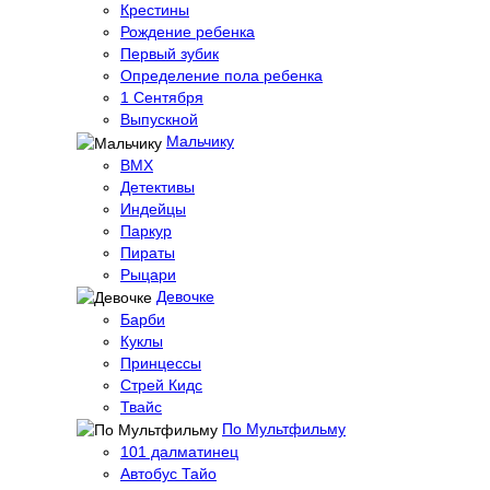
Крестины
Рождение ребенка
Первый зубик
Определение пола ребенка
1 Сентября
Выпускной
Мальчику
BMX
Детективы
Индейцы
Паркур
Пираты
Рыцари
Девочке
Барби
Куклы
Принцессы
Стрей Кидс
Твайс
По Мультфильму
101 далматинец
Автобус Тайо