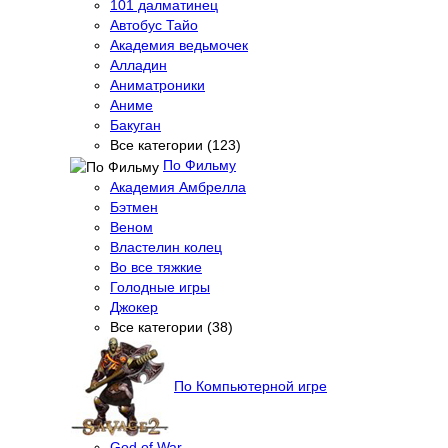
101 далматинец
Автобус Тайо
Академия ведьмочек
Алладин
Аниматроники
Аниме
Бакуган
Все категории (123)
По Фильму
Академия Амбрелла
Бэтмен
Веном
Властелин колец
Во все тяжкие
Голодные игры
Джокер
Все категории (38)
По Компьютерной игре
God of War