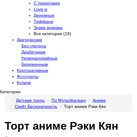
С приколами
Love is
Денежные
Тиффани
Знаки зодиака
Все категории (18)
Диетические
Без глютена
Диабетикам
Низкокалорийные
Беременным
Корпоративные
Фототорты
Куличи
Категории
Детские торты
По Мультфильму
Аниме
Скейт Бесконечность
Торт аниме Рэки Кян
Торт аниме Рэки Кян