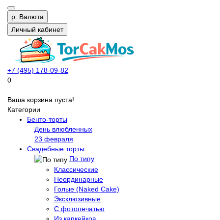
р.
Валюта
Личный кабинет
+7 (495) 178-09-82
0
Ваша корзина пуста!
Категории
Бенто-торты
День влюбленных
23 февраля
Свадебные торты
По типу
Классические
Неординарные
Голые (Naked Cake)
Эксклюзивные
С фотопечатью
Из капкейков