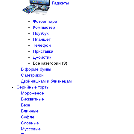
Гаджеты
Фотоаппарат
Компьютер
Ноутбук
Планшет
Телефон
Приставка
Джойстик
Все категории (9)
В форме буквы
С метрикой
Двойняшкам и близнецам
Серийные торты
Мороженое
Бисквитные
Безе
Блинные
Суфле
Слоеные
Муссовые