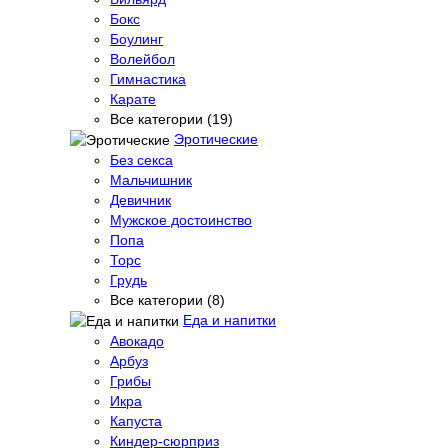
Бокс
Боулинг
Волейбол
Гимнастика
Карате
Все категории (19)
Эротические
Без секса
Мальчишник
Девичник
Мужское достоинство
Попа
Торс
Грудь
Все категории (8)
Еда и напитки
Авокадо
Арбуз
Грибы
Икра
Капуста
Киндер-сюрприз