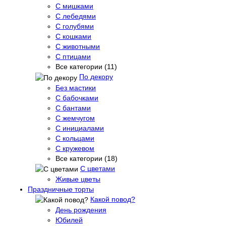
С мишками
С лебедями
С голубями
С кошками
С животными
С птицами
Все категории (11)
По декору
Без мастики
С бабочками
С бантами
С жемчугом
С инициалами
С кольцами
С кружевом
Все категории (18)
С цветами
Живые цветы
Праздничные торты
Какой повод?
День рождения
Юбилей