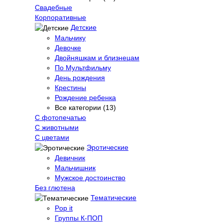
Свадебные
Корпоративные
Детские
Мальчику
Девочке
Двойняшкам и близнецам
По Мультфильму
День рождения
Крестины
Рождение ребенка
Все категории (13)
С фотопечатью
C животными
С цветами
Эротические
Девичник
Мальчишник
Мужское достоинство
Без глютена
Тематические
Pop it
Группы К-ПОП