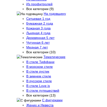
Из профитролей
Все категории (9)
На годовщину
Ситцевая 1 год
Бумажная 2 года
Кожаная 3 года
Льняная 4 года
Деревянная 5 лет
Чугунная 6 лет
Медная 7 лет
Все категории (10)
Тематические
В стиле Тиффани
В морском стиле
В стиле рустик
В зимнем стиле
В русском стиле
В стиле Love is
В стиле путешествий
Все категории (13)
С фигурками
Жених и Невеста