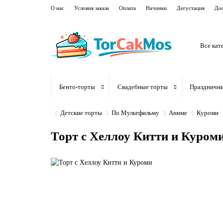
О нас
Условия заказа
Оплата
Начинки
Дегустация
Дос
Все кат
Бенто-торты
Свадебные торты
Праздничн
Детские торты
По Мультфильму
Аниме
Куроми
Торт с Хеллоу Китти и Куром