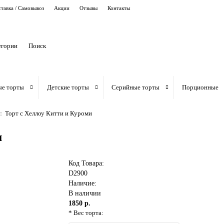
тавка / Самовывоз
Акции
Отзывы
Контакты
егории
ые торты
Детские торты
Серийные торты
Порционные
Торт с Хеллоу Китти и Куроми
и
Код Товара:
D2900
Наличие:
В наличии
1850 р.
* Вес торта: