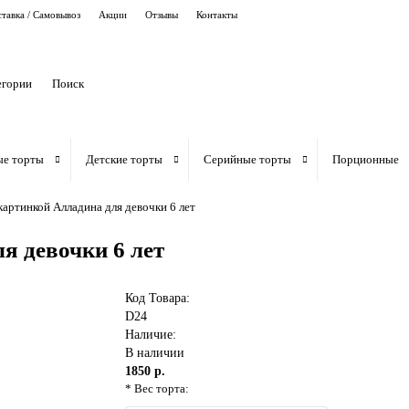
тавка / Самовывоз
Акции
Отзывы
Контакты
егории
ые торты
Детские торты
Серийные торты
Порционные
картинкой Алладина для девочки 6 лет
я девочки 6 лет
Код Товара:
D24
Наличие:
В наличии
1850 р.
* Вес торта: