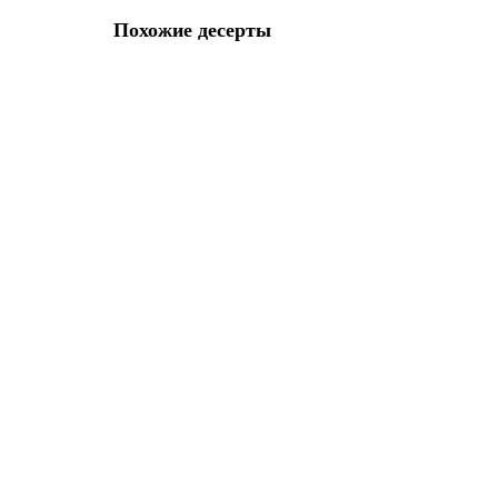
Похожие десерты
Торт с головой Джинна на 6 лет
D25
Вес торта на фото:
2 кг
1850 р.
В корзину
Детский торт Алладин
D26
Вес торта на фото:
4 кг