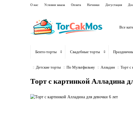
О нас
Условия заказа
Оплата
Начинки
Дегустация
Дос
Все кат
Бенто-торты
Свадебные торты
Праздничн
Детские торты
По Мультфильму
Алладин
Торт с 
Торт с картинкой Алладина дл