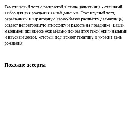
Тематический торт с раскраской в стиле далматинца - отличный
выбор для дня рождения вашей девочки. Этот круглый торт,
окрашенный в характерную черно-белую расцветку далматинца,
создаст неповторимую атмосферу и радость на празднике. Вашей
маленькой принцессе обязательно понравится такой оригинальный
и вкусный десерт, который подчеркнет тематику и украсит день
рождения.
Похожие десерты
Торт с далматинцами
D427
1850 р.
В корзину