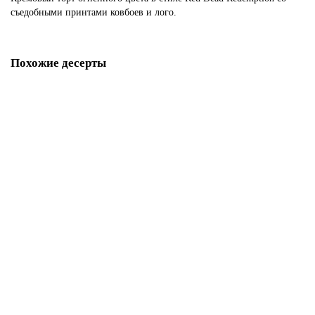
съедобными принтами ковбоев и лого.
Похожие десерты
Торт 30 лет цифрами
P1123
1850 р.
В корзину
Торт по вестерн игре
P1124
1850 р.