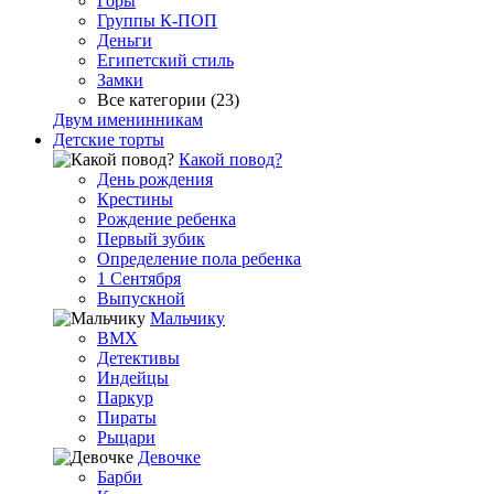
Горы
Группы К-ПОП
Деньги
Египетский стиль
Замки
Все категории (23)
Двум именинникам
Детские торты
Какой повод?
День рождения
Крестины
Рождение ребенка
Первый зубик
Определение пола ребенка
1 Сентября
Выпускной
Мальчику
BMX
Детективы
Индейцы
Паркур
Пираты
Рыцари
Девочке
Барби