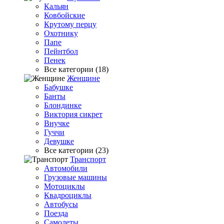
Кальян
Ковбойские
Крутому перцу
Охотнику
Папе
Пейнтбол
Пенек
Все категории (18)
Женщине
Бабушке
Банты
Блондинке
Виктория сикрет
Внучке
Гуччи
Девушке
Все категории (23)
Транспорт
Автомобили
Грузовые машины
Мотоциклы
Квадроциклы
Автобусы
Поезда
Самолеты