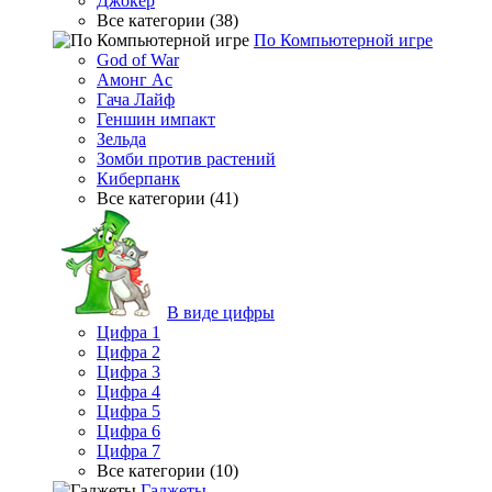
Джокер
Все категории (38)
По Компьютерной игре
God of War
Амонг Ас
Гача Лайф
Геншин импакт
Зельда
Зомби против растений
Киберпанк
Все категории (41)
В виде цифры
Цифра 1
Цифра 2
Цифра 3
Цифра 4
Цифра 5
Цифра 6
Цифра 7
Все категории (10)
Гаджеты