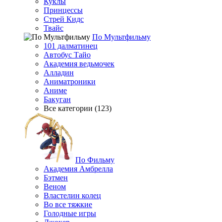
Куклы
Принцессы
Стрей Кидс
Твайс
По Мультфильму
101 далматинец
Автобус Тайо
Академия ведьмочек
Алладин
Аниматроники
Аниме
Бакуган
Все категории (123)
По Фильму
Академия Амбрелла
Бэтмен
Веном
Властелин колец
Во все тяжкие
Голодные игры