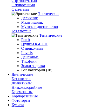
С фотопечатью
C животными
С цветами
Эротические
Девичник
Мальчишник
Мужское достоинство
Без глютена
Тематические
Pop it
Группы К-ПОП
С приколами
Love is
Денежные
Тиффани
Знаки зодиака
Все категории (18)
Диетические
Без глютена
Диабетикам
Низкокалорийные
Беременным
Корпоративные
Фототорты
Куличи