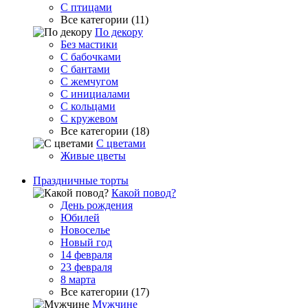
С птицами
Все категории (11)
По декору
Без мастики
С бабочками
С бантами
С жемчугом
С инициалами
С кольцами
С кружевом
Все категории (18)
С цветами
Живые цветы
Праздничные торты
Какой повод?
День рождения
Юбилей
Новоселье
Новый год
14 февраля
23 февраля
8 марта
Все категории (17)
Мужчине