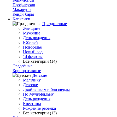
Кейк-попсы
Профитроли
Макаруны
Кенди-бары
Капкейки
Праздничные
Женщине
Мужчине
День рождения
Юбилей
Новоселье
Новый год
14 февраля
Все категории (14)
Свадебные
Корпоративные
Детские
Мальчику
Девочке
Двойняшкам и близнецам
По Мультфильму
День рождения
Крестины
Рождение ребенка
Все категории (13)