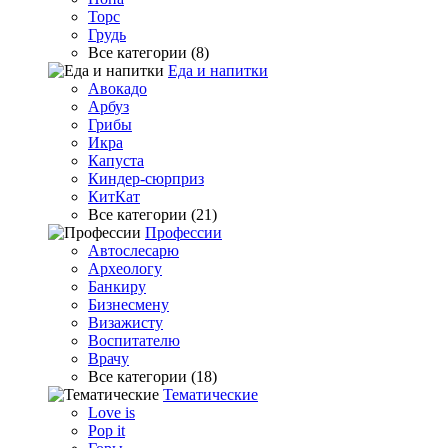
Торс
Грудь
Все категории (8)
Еда и напитки
Авокадо
Арбуз
Грибы
Икра
Капуста
Киндер-сюрприз
КитКат
Все категории (21)
Профессии
Автослесарю
Археологу
Банкиру
Бизнесмену
Визажисту
Воспитателю
Врачу
Все категории (18)
Тематические
Love is
Pop it