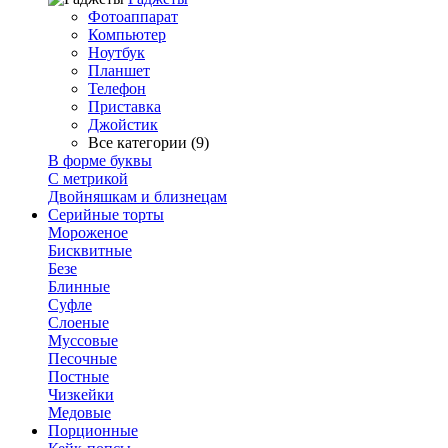
Фотоаппарат
Компьютер
Ноутбук
Планшет
Телефон
Приставка
Джойстик
Все категории (9)
В форме буквы
С метрикой
Двойняшкам и близнецам
Серийные торты
Мороженое
Бисквитные
Безе
Блинные
Суфле
Слоеные
Муссовые
Песочные
Постные
Чизкейки
Медовые
Порционные