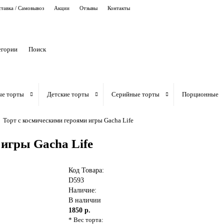
тавка / Самовывоз
Акции
Отзывы
Контакты
егории
ые торты
Детские торты
Серийные торты
Порционные
Торт с космическими героями игры Gacha Life
 игры Gacha Life
Код Товара:
D593
Наличие:
В наличии
1850 р.
* Вес торта: