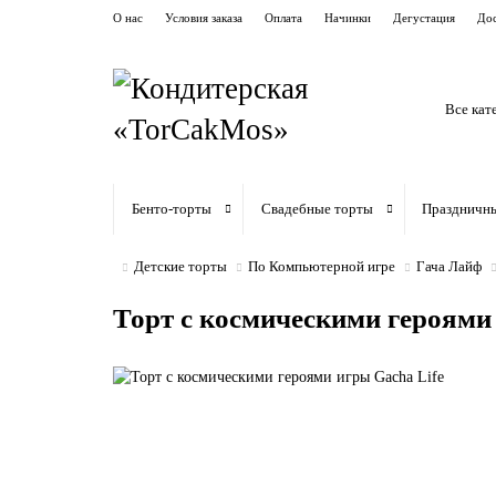
О нас
Условия заказа
Оплата
Начинки
Дегустация
Дос
Все кат
Бенто-торты
Свадебные торты
Праздничн
Детские торты
По Компьютерной игре
Гача Лайф
Торт с космическими героями