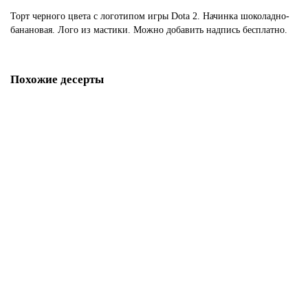
Торт черного цвета с логотипом игры Dota 2. Начинка шоколадно-
банановая. Лого из мастики. Можно добавить надпись бесплатно.
Похожие десерты
Торт Дота 2 на день рождения
P1162
1850 р.
В корзину
Торт с героями из Доты
P1163