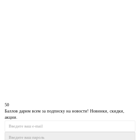
В корзину
Торт в стиле Dota 2
P1166
1850 р.
В корзину
50
Баллов дарим всем за подписку на новости! Новинки, скидки,
акции.