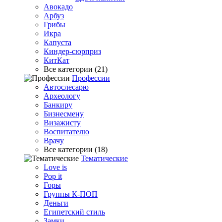
Авокадо
Арбуз
Грибы
Икра
Капуста
Киндер-сюрприз
КитКат
Все категории (21)
Профессии
Автослесарю
Археологу
Банкиру
Бизнесмену
Визажисту
Воспитателю
Врачу
Все категории (18)
Тематические
Love is
Pop it
Горы
Группы К-ПОП
Деньги
Египетский стиль
Замки