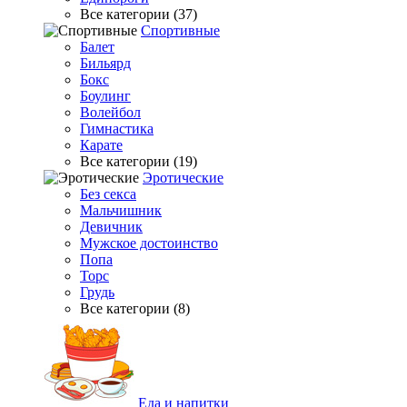
Все категории (37)
Спортивные
Балет
Бильярд
Бокс
Боулинг
Волейбол
Гимнастика
Карате
Все категории (19)
Эротические
Без секса
Мальчишник
Девичник
Мужское достоинство
Попа
Торс
Грудь
Все категории (8)
Еда и напитки