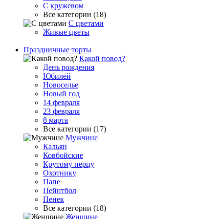
С кружевом
Все категории (18)
С цветами
Живые цветы
Праздничные торты
Какой повод?
День рождения
Юбилей
Новоселье
Новый год
14 февраля
23 февраля
8 марта
Все категории (17)
Мужчине
Кальян
Ковбойские
Крутому перцу
Охотнику
Папе
Пейнтбол
Пенек
Все категории (18)
Женщине