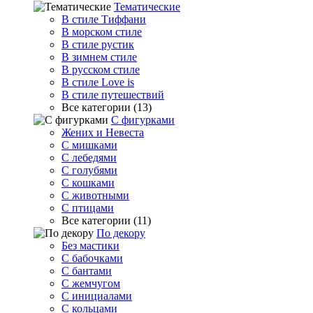
Тематические
В стиле Тиффани
В морском стиле
В стиле рустик
В зимнем стиле
В русском стиле
В стиле Love is
В стиле путешествий
Все категории (13)
С фигурками
Жених и Невеста
С мишками
С лебедями
С голубями
С кошками
С животными
С птицами
Все категории (11)
По декору
Без мастики
С бабочками
С бантами
С жемчугом
С инициалами
С кольцами