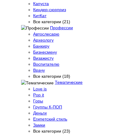
Капуста
Киндер-сюрприз
КитКат
Все категории (21)
Профессии
Автослесарю
Археологу
Банкиру
Бизнесмену
Визажисту
Воспитателю
Врачу
Все категории (18)
Тематические
Love is
Pop it
Горы
Группы К-ПОП
Деньги
Египетский стиль
Замки
Все категории (23)