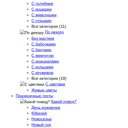
С голубями
С кошками
С животными
С птицами
Все категории (11)
По декору
Без мастики
С бабочками
С бантами
С жемчугом
С инициалами
С кольцами
С кружевом
Все категории (18)
С цветами
Живые цветы
Праздничные торты
Какой повод?
День рождения
Юбилей
Новоселье
Новый год