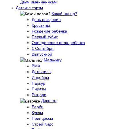
Двум именинникам
Детские торты
Какой повод?
День рождения
Крестины
Рождение ребенка
Первый зубик
Определение пола ребенка
1 Сентября
Выпускной
Мальчику
BMX
Детективы
Индейцы
Паркур
Пираты
Рыцари
Девочке
Барби
Куклы
Принцессы
Стрей Кидс