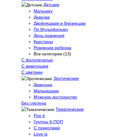
Детские
Мальчику
Девочке
Двойняшкам и близнецам
По Мультфильму
День рождения
Крестины
Рождение ребенка
Все категории (13)
С фотопечатью
C животными
С цветами
Эротические
Девичник
Мальчишник
Мужское достоинство
Без глютена
Тематические
Pop it
Группы К-ПОП
С приколами
Love is