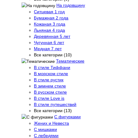
На годовщину
Ситцевая 1 год
Бумажная 2 года
Кожаная 3 года
Льняная 4 года
Деревянная 5 лет
Чугунная 6 лет
Медная 7 лет
Все категории (10)
Тематические
В стиле Тиффани
В морском стиле
В стиле рустик
В зимнем стиле
В русском стиле
В стиле Love is
В стиле путешествий
Все категории (13)
С фигурками
Жених и Невеста
С мишками
С лебедями