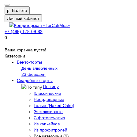
р.
Валюта
Личный кабинет
+7 (495) 178-09-82
0
Ваша корзина пуста!
Категории
Бенто-торты
День влюбленных
23 февраля
Свадебные торты
По типу
Классические
Неординарные
Голые (Naked Cake)
Эксклюзивные
С фотопечатью
Из капкейков
Из профитролей
Все категории (9)