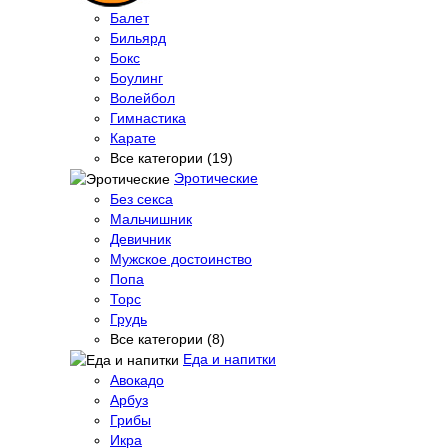
Балет
Бильярд
Бокс
Боулинг
Волейбол
Гимнастика
Карате
Все категории (19)
Эротические
Без секса
Мальчишник
Девичник
Мужское достоинство
Попа
Торс
Грудь
Все категории (8)
Еда и напитки
Авокадо
Арбуз
Грибы
Икра