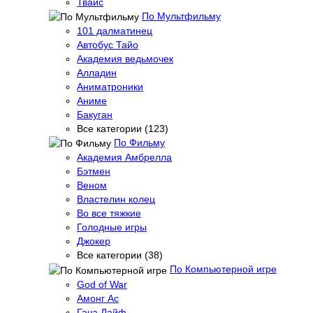
Твайс
По Мультфильму
101 далматинец
Автобус Тайо
Академия ведьмочек
Алладин
Аниматроники
Аниме
Бакуган
Все категории (123)
По Фильму
Академия Амбрелла
Бэтмен
Веном
Властелин колец
Во все тяжкие
Голодные игры
Джокер
Все категории (38)
По Компьютерной игре
God of War
Амонг Ас
Гача Лайф