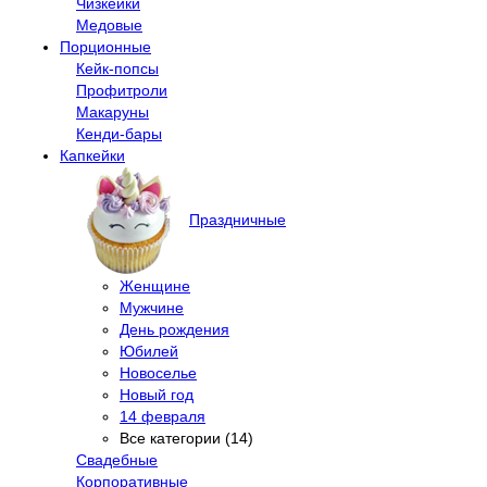
Чизкейки
Медовые
Порционные
Кейк-попсы
Профитроли
Макаруны
Кенди-бары
Капкейки
Праздничные
Женщине
Мужчине
День рождения
Юбилей
Новоселье
Новый год
14 февраля
Все категории (14)
Свадебные
Корпоративные