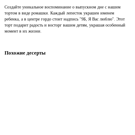
Создайте уникальное воспоминание о выпускном дне с нашим
тортом в виде ромашки. Каждый лепесток украшен именем
ребенка, а в центре гордо стоит надпись "9Б, Я Вас люблю". Этот
торт подарит радость и восторг вашим детям, украшая особенный
момент в их жизни.
Похожие десерты
Торт на выпускной 2021
D553
1850 р.
В корзину