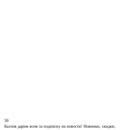
D556
1850 р.
В корзину
Торт на выпускной вечер
D557
1850 р.
В корзину
50
Баллов дарим всем за подписку на новости! Новинки, скидки,