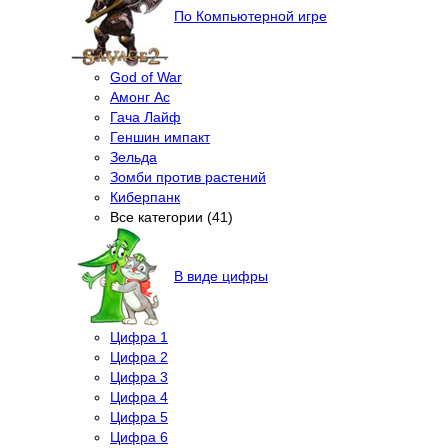
По Компьютерной игре
God of War
Амонг Ас
Гача Лайф
Геншин импакт
Зельда
Зомби против растений
Киберпанк
Все категории (41)
В виде цифры
Цифра 1
Цифра 2
Цифра 3
Цифра 4
Цифра 5
Цифра 6