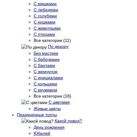
С мишками
С лебедями
С голубями
С кошками
С животными
С птицами
Все категории (11)
По декору
Без мастики
С бабочками
С бантами
С жемчугом
С инициалами
С кольцами
С кружевом
Все категории (18)
С цветами
Живые цветы
Праздничные торты
Какой повод?
День рождения
Юбилей