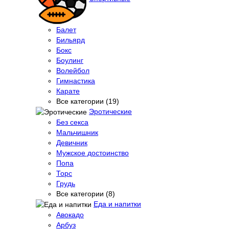
Балет
Бильярд
Бокс
Боулинг
Волейбол
Гимнастика
Карате
Все категории (19)
Эротические
Без секса
Мальчишник
Девичник
Мужское достоинство
Попа
Торс
Грудь
Все категории (8)
Еда и напитки
Авокадо
Арбуз