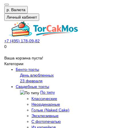
р.
Валюта
Личный кабинет
+7 (495) 178-09-82
0
Ваша корзина пуста!
Категории
Бенто-торты
День влюбленных
23 февраля
Свадебные торты
По типу
Классические
Неординарные
Голые (Naked Cake)
Эксклюзивные
С фотопечатью
Из капкейков