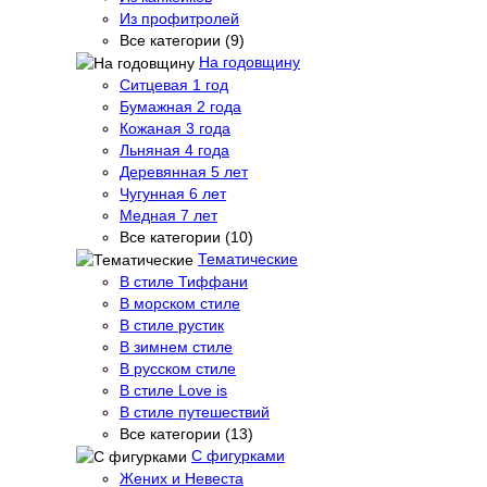
Из профитролей
Все категории (9)
На годовщину
Ситцевая 1 год
Бумажная 2 года
Кожаная 3 года
Льняная 4 года
Деревянная 5 лет
Чугунная 6 лет
Медная 7 лет
Все категории (10)
Тематические
В стиле Тиффани
В морском стиле
В стиле рустик
В зимнем стиле
В русском стиле
В стиле Love is
В стиле путешествий
Все категории (13)
С фигурками
Жених и Невеста