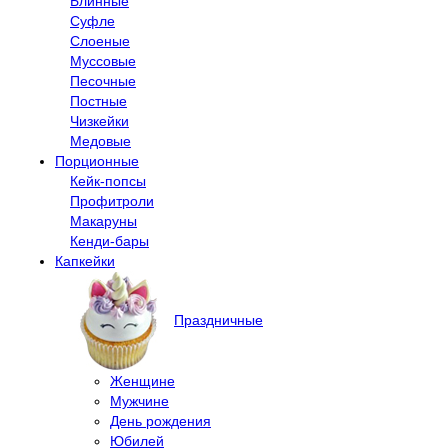
Блинные
Суфле
Слоеные
Муссовые
Песочные
Постные
Чизкейки
Медовые
Порционные
Кейк-попсы
Профитроли
Макаруны
Кенди-бары
Капкейки
Праздничные
Женщине
Мужчине
День рождения
Юбилей