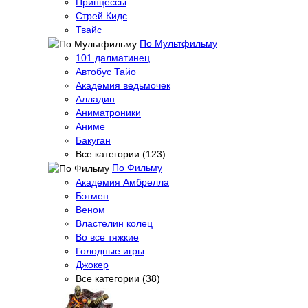
Принцессы
Стрей Кидс
Твайс
По Мультфильму
101 далматинец
Автобус Тайо
Академия ведьмочек
Алладин
Аниматроники
Аниме
Бакуган
Все категории (123)
По Фильму
Академия Амбрелла
Бэтмен
Веном
Властелин колец
Во все тяжкие
Голодные игры
Джокер
Все категории (38)