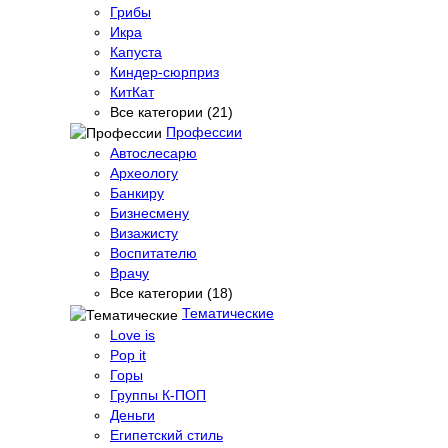
Грибы
Икра
Капуста
Киндер-сюрприз
КитКат
Все категории (21)
Профессии
Автослесарю
Археологу
Банкиру
Бизнесмену
Визажисту
Воспитателю
Врачу
Все категории (18)
Тематические
Love is
Pop it
Горы
Группы К-ПОП
Деньги
Египетский стиль