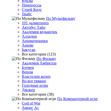
Куклы
Принцессы
Стрей Кидс
Твайс
По Мультфильму
101 далматинец
Автобус Тайо
Академия ведьмочек
Алладин
Аниматроники
Аниме
Бакуган
Все категории (123)
По Фильму
Академия Амбрелла
Бэтмен
Веном
Властелин колец
Во все тяжкие
Голодные игры
Джокер
Все категории (38)
По Компьютерной игре
God of War
Амонг Ас