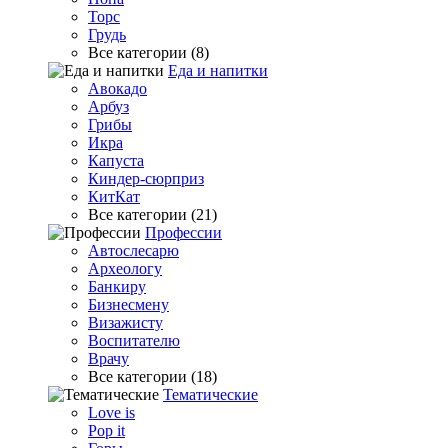
Торс
Грудь
Все категории (8)
Еда и напитки
Авокадо
Арбуз
Грибы
Икра
Капуста
Киндер-сюрприз
КитКат
Все категории (21)
Профессии
Автослесарю
Археологу
Банкиру
Бизнесмену
Визажисту
Воспитателю
Врачу
Все категории (18)
Тематические
Love is
Pop it