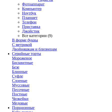
Фотоаппарат
Компьютер
Ноутбук
Планшет
Телефон
Приставка
Джойстик
Все категории (9)
В форме буквы
С метрикой
Двойняшкам и близнецам
Серийные торты
Мороженое
Бисквитные
Безе
Блинные
Суфле
Слоеные
Муссовые
Песочные
Постные
Чизкейки
Медовые
Порционные