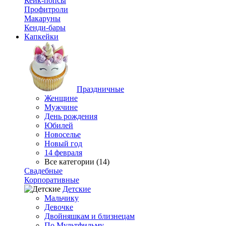
Кейк-попсы
Профитроли
Макаруны
Кенди-бары
Капкейки
Праздничные
Женщине
Мужчине
День рождения
Юбилей
Новоселье
Новый год
14 февраля
Все категории (14)
Свадебные
Корпоративные
Детские
Мальчику
Девочке
Двойняшкам и близнецам
По Мультфильму