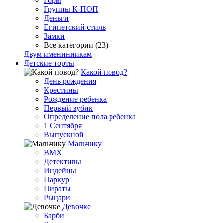
Горы
Группы К-ПОП
Деньги
Египетский стиль
Замки
Все категории (23)
Двум именинникам
Детские торты
Какой повод?
День рождения
Крестины
Рождение ребенка
Первый зубик
Определение пола ребенка
1 Сентября
Выпускной
Мальчику
BMX
Детективы
Индейцы
Паркур
Пираты
Рыцари
Девочке
Барби