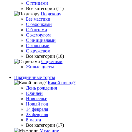
С птицами
Все категории (11)
По декору
Без мастики
С бабочками
С бантами
С жемчугом
С инициалами
С кольцами
С кружевом
Все категории (18)
С цветами
Живые цветы
Праздничные торты
Какой повод?
День рождения
Юбилей
Новоселье
Новый год
14 февраля
23 февраля
8 марта
Все категории (17)
Мужчине