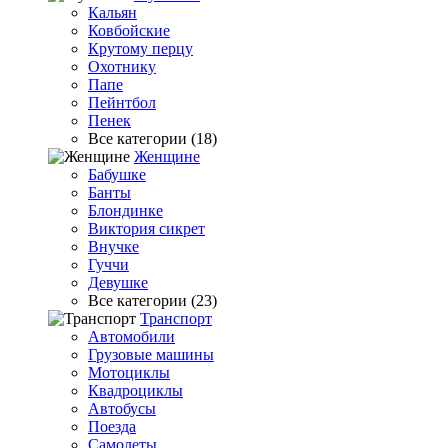
Кальян
Ковбойские
Крутому перцу
Охотнику
Папе
Пейнтбол
Пенек
Все категории (18)
Женщине
Бабушке
Банты
Блондинке
Виктория сикрет
Внучке
Гуччи
Девушке
Все категории (23)
Транспорт
Автомобили
Грузовые машины
Мотоциклы
Квадроциклы
Автобусы
Поезда
Самолеты