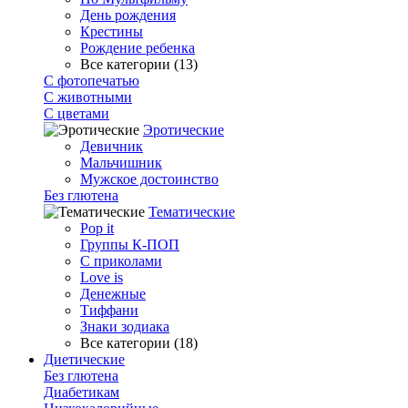
День рождения
Крестины
Рождение ребенка
Все категории (13)
С фотопечатью
C животными
С цветами
Эротические
Девичник
Мальчишник
Мужское достоинство
Без глютена
Тематические
Pop it
Группы К-ПОП
С приколами
Love is
Денежные
Тиффани
Знаки зодиака
Все категории (18)
Диетические
Без глютена
Диабетикам