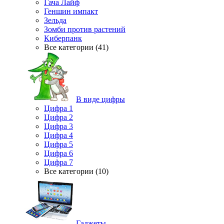
Гача Лайф
Геншин импакт
Зельда
Зомби против растений
Киберпанк
Все категории (41)
В виде цифры
Цифра 1
Цифра 2
Цифра 3
Цифра 4
Цифра 5
Цифра 6
Цифра 7
Все категории (10)
Гаджеты