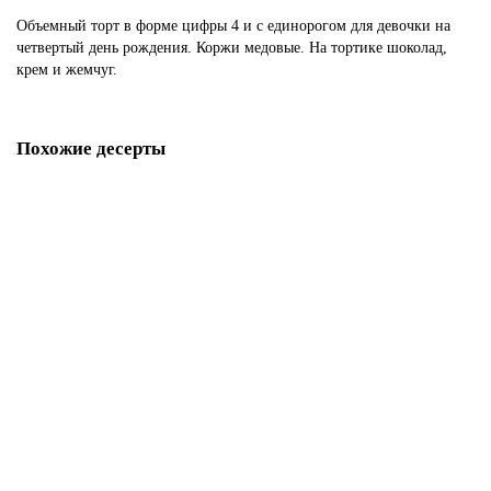
Объемный торт в форме цифры 4 и с единорогом для девочки на
четвертый день рождения. Коржи медовые. На тортике шоколад,
крем и жемчуг.
Похожие десерты
Торт для мальчика 4 года
D783
1850 р.
В корзину
Торт Щенячий патруль на 4 года