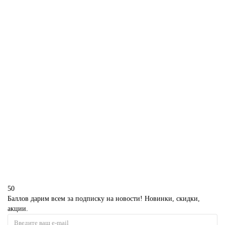
1850 р.
В корзину
Майнкрафт торт на 4 года мальчику
D787
1850 р.
В корзину
50
Баллов дарим всем за подписку на новости! Новинки, скидки,
акции.