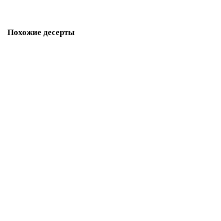
Похожие десерты
Торт Сони Плейстейшен на день рождения
P2461
1850 р.
В корзину
Торт в виде Плейстейшен
P2462
1850 р.