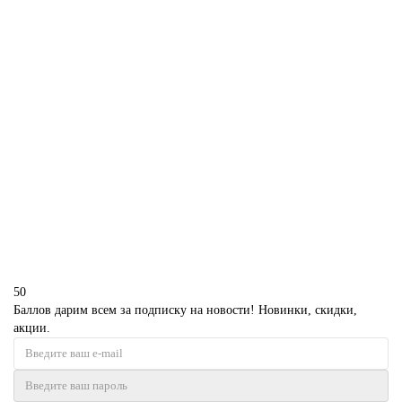
В корзину
Торт геймеру с приставкой PS5
P2465
1850 р.
В корзину
50
Баллов дарим всем за подписку на новости! Новинки, скидки,
акции.