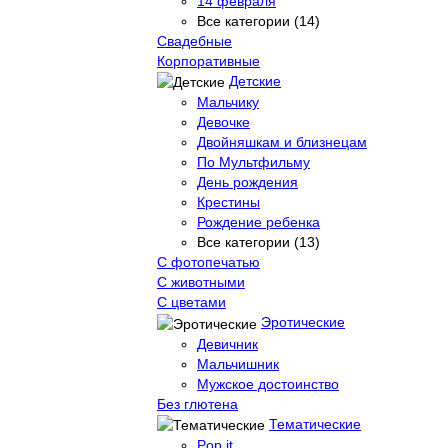
14 февраля
Все категории (14)
Свадебные
Корпоративные
Детские
Мальчику
Девочке
Двойняшкам и близнецам
По Мультфильму
День рождения
Крестины
Рождение ребенка
Все категории (13)
С фотопечатью
C животными
С цветами
Эротические
Девичник
Мальчишник
Мужское достоинство
Без глютена
Тематические
Pop it