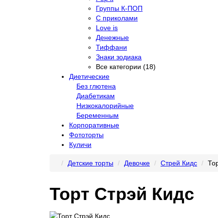
Группы К-ПОП
С приколами
Love is
Денежные
Тиффани
Знаки зодиака
Все категории (18)
Диетические
Без глютена
Диабетикам
Низкокалорийные
Беременным
Корпоративные
Фототорты
Куличи
Детские торты
Девочке
Стрей Кидс
То
Торт Стрэй Кидс