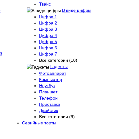
Твайс
о
В виде цифры
Цифра 1
Цифра 2
Цифра 3
Цифра 4
Цифра 5
Цифра 6
й
Цифра 7
Все категории (10)
Гаджеты
Фотоаппарат
Компьютер
Ноутбук
Планшет
Телефон
Приставка
Джойстик
Все категории (9)
Серийные торты