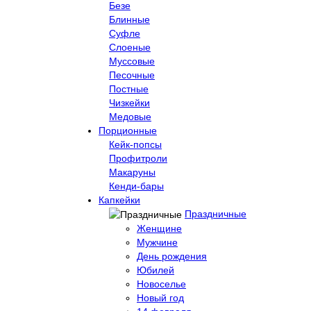
Безе
Блинные
Суфле
Слоеные
Муссовые
Песочные
Постные
Чизкейки
Медовые
Порционные
Кейк-попсы
Профитроли
Макаруны
Кенди-бары
Капкейки
Праздничные
Женщине
Мужчине
День рождения
Юбилей
Новоселье
Новый год