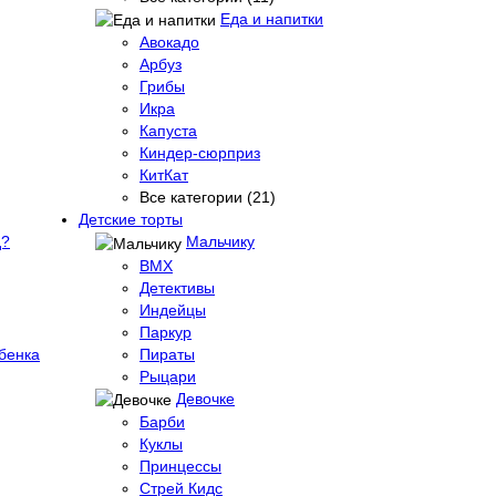
Еда и напитки
Авокадо
Арбуз
Грибы
Икра
Капуста
Киндер-сюрприз
КитКат
Все категории (21)
Детские торты
д?
Мальчику
BMX
Детективы
Индейцы
Паркур
бенка
Пираты
Рыцари
Девочке
Барби
Куклы
Принцессы
Стрей Кидс