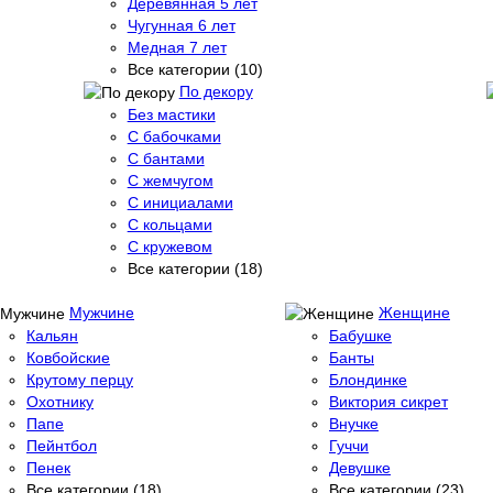
Деревянная 5 лет
Чугунная 6 лет
Медная 7 лет
Все категории (10)
По декору
Без мастики
С бабочками
С бантами
С жемчугом
С инициалами
С кольцами
С кружевом
Все категории (18)
Мужчине
Женщине
Кальян
Бабушке
Ковбойские
Банты
Крутому перцу
Блондинке
Охотнику
Виктория сикрет
Папе
Внучке
Пейнтбол
Гуччи
Пенек
Девушке
Все категории (18)
Все категории (23)