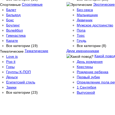
Спортивные
Эротические
Балет
Без секса
Бильярд
Мальчишник
Бокс
Девичник
Боулинг
Мужское достоинство
Волейбол
Попа
Гимнастика
Торс
Карате
Грудь
Все категории (19)
Все категории (8)
Тематические
Двум именинникам
Какой пово
Love is
Pop it
День рождения
Горы
Крестины
Группы К-ПОП
Рождение ребенка
Деньги
Первый зубик
Египетский стиль
Определение пола ре
Замки
1 Сентября
Все категории (23)
Выпускной