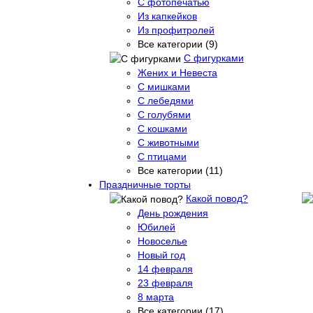
С фотопечатью
Из капкейков
Из профитролей
Все категории (9)
С фигурками
Жених и Невеста
С мишками
С лебедями
С голубями
С кошками
С животными
С птицами
Все категории (11)
Праздничные торты
Какой повод?
День рождения
Юбилей
Новоселье
Новый год
14 февраля
23 февраля
8 марта
Все категории (17)