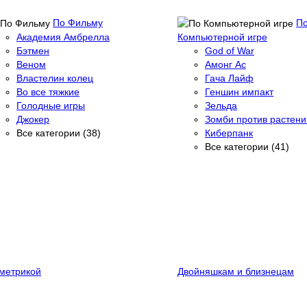
По Фильму
П
Академия Амбрелла
Компьютерной игре
Бэтмен
God of War
Веном
Амонг Ас
Властелин колец
Гача Лайф
Во все тяжкие
Геншин импакт
Голодные игры
Зельда
Джокер
Зомби против растени
Все категории (38)
Киберпанк
Все категории (41)
метрикой
Двойняшкам и близнецам