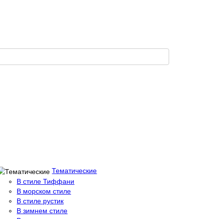
Тематические
В стиле Тиффани
В морском стиле
В стиле рустик
В зимнем стиле