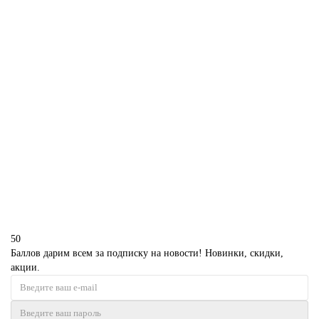
В корзину
Торт кукла кремовая
D3187
1850 р.
В корзину
50
Баллов дарим всем за подписку на новости! Новинки, скидки,
акции.