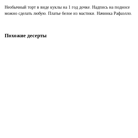
Необычный торт в виде куклы на 1 год дочке. Надпись на подносе
можно сделать любую. Платье белое из мастики. Начинка Рафаэлло.
Похожие десерты
Торт кукла розовая
D3183
1850 р.
В корзину
Торт для девочки в виде куклы
D3184