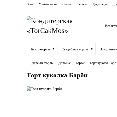
О нас
Условия заказа
Оплата
Начинки
Дегустация
Дос
Все кат
Бенто-торты
Свадебные торты
Праздничн
Детские торты
Девочке
Барби
Торт куколка Барб
Торт куколка Барби