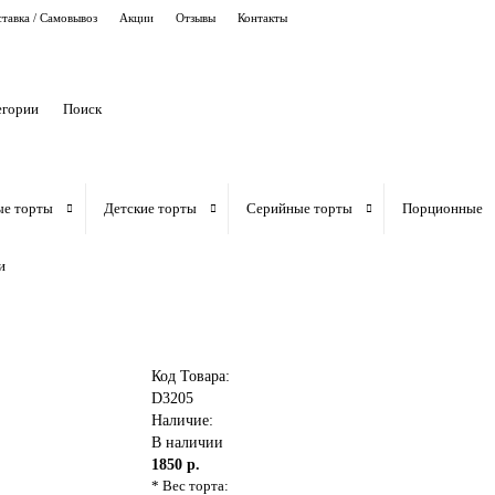
тавка / Самовывоз
Акции
Отзывы
Контакты
егории
ые торты
Детские торты
Серийные торты
Порционные
и
Код Товара:
D3205
Наличие:
В наличии
1850 р.
* Вес торта: