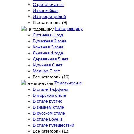
С фотопечатью
Из капкейков
Из профитролей
Все категории (9)
На годовщину
Ситцевая 1 год
Бумажная 2 года
Кожаная 3 года
Льняная 4 года
Деревянная 5 лет
Чугунная 6 лет
Медная 7 лет
Все категории (10)
Тематические
В стиле Тиффани
В морском стиле
В стиле рустик
В зимнем стиле
В русском стиле
В стиле Love is
В стиле путешествий
Все категории (13)