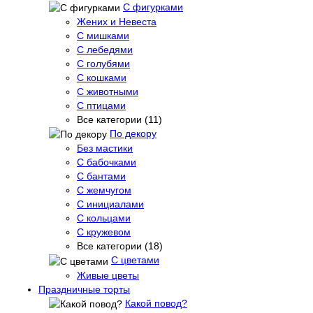
С фигурками
Жених и Невеста
С мишками
С лебедями
С голубями
С кошками
С животными
С птицами
Все категории (11)
По декору
Без мастики
С бабочками
С бантами
С жемчугом
С инициалами
С кольцами
С кружевом
Все категории (18)
С цветами
Живые цветы
Праздничные торты
Какой повод?