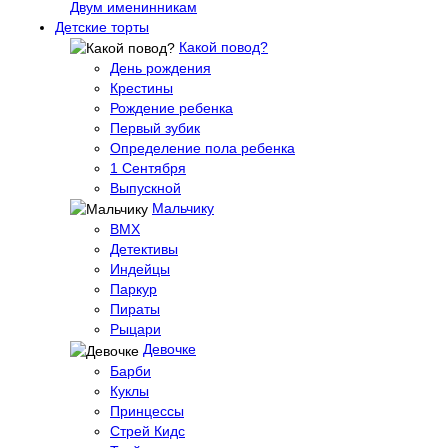
Двум именинникам
Детские торты
Какой повод?
День рождения
Крестины
Рождение ребенка
Первый зубик
Определение пола ребенка
1 Сентября
Выпускной
Мальчику
BMX
Детективы
Индейцы
Паркур
Пираты
Рыцари
Девочке
Барби
Куклы
Принцессы
Стрей Кидс