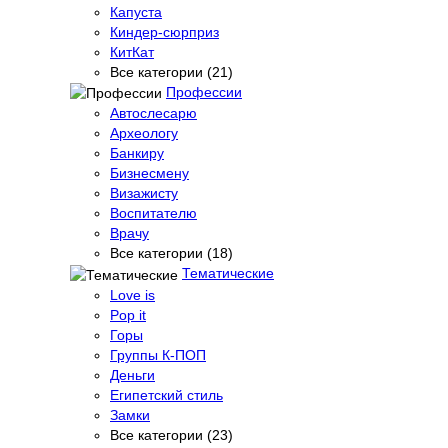
Капуста
Киндер-сюрприз
КитКат
Все категории (21)
Профессии
Автослесарю
Археологу
Банкиру
Бизнесмену
Визажисту
Воспитателю
Врачу
Все категории (18)
Тематические
Love is
Pop it
Горы
Группы К-ПОП
Деньги
Египетский стиль
Замки
Все категории (23)