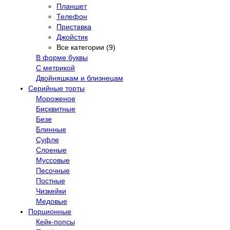
Планшет
Телефон
Приставка
Джойстик
Все категории (9)
В форме буквы
С метрикой
Двойняшкам и близнецам
Серийные торты
Мороженое
Бисквитные
Безе
Блинные
Суфле
Слоеные
Муссовые
Песочные
Постные
Чизкейки
Медовые
Порционные
Кейк-попсы