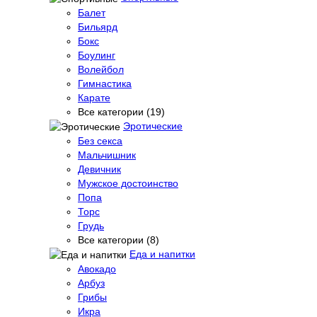
Балет
Бильярд
Бокс
Боулинг
Волейбол
Гимнастика
Карате
Все категории (19)
Эротические
Без секса
Мальчишник
Девичник
Мужское достоинство
Попа
Торс
Грудь
Все категории (8)
Еда и напитки
Авокадо
Арбуз
Грибы
Икра