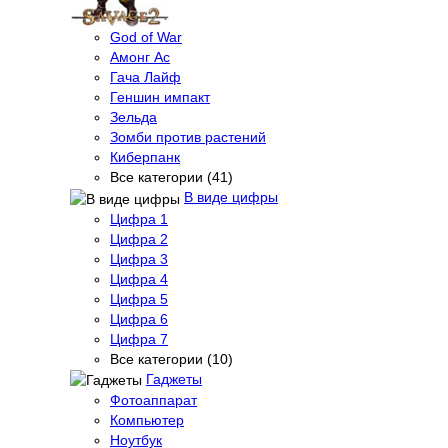
God of War
Амонг Ас
Гача Лайф
Геншин импакт
Зельда
Зомби против растений
Киберпанк
Все категории (41)
В виде цифры
Цифра 1
Цифра 2
Цифра 3
Цифра 4
Цифра 5
Цифра 6
Цифра 7
Все категории (10)
Гаджеты
Фотоаппарат
Компьютер
Ноутбук