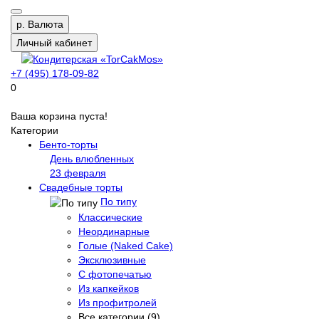
р.
Валюта
Личный кабинет
+7 (495) 178-09-82
0
Ваша корзина пуста!
Категории
Бенто-торты
День влюбленных
23 февраля
Свадебные торты
По типу
Классические
Неординарные
Голые (Naked Cake)
Эксклюзивные
С фотопечатью
Из капкейков
Из профитролей
Все категории (9)