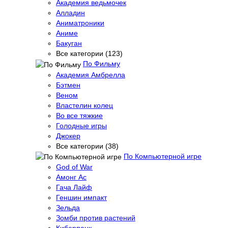
Академия ведьмочек
Алладин
Аниматроники
Аниме
Бакуган
Все категории (123)
По Фильму
Академия Амбрелла
Бэтмен
Веном
Властелин колец
Во все тяжкие
Голодные игры
Джокер
Все категории (38)
По Компьютерной игре
God of War
Амонг Ас
Гача Лайф
Геншин импакт
Зельда
Зомби против растений
Киберпанк