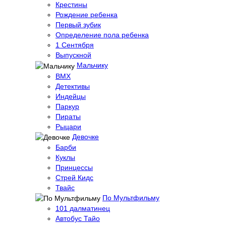
Крестины
Рождение ребенка
Первый зубик
Определение пола ребенка
1 Сентября
Выпускной
Мальчику
BMX
Детективы
Индейцы
Паркур
Пираты
Рыцари
Девочке
Барби
Куклы
Принцессы
Стрей Кидс
Твайс
По Мультфильму
101 далматинец
Автобус Тайо