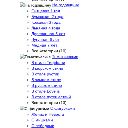
На годовщину
Ситцевая 1 год
Бумажная 2 года
Кожаная 3 года
Льняная 4 года
Деревянная 5 лет
Чугунная 6 лет
Медная 7 лет
Все категории (10)
Тематические
В стиле Тиффани
В морском стиле
В стиле рустик
В зимнем стиле
В русском стиле
В стиле Love is
В стиле путешествий
Все категории (13)
С фигурками
Жених и Невеста
С мишками
С лебедями