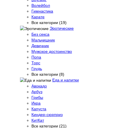
Волейбол
Гимнастика
Карате
Все категории (19)
Эротические
Без секса
Мальчишник
Девичник
Мужское достоинство
Попа
Торс
Грудь
Все категории (8)
Еда и напитки
Авокадо
Арбуз
Грибы
Икра
Капуста
Киндер-сюрприз
КитКат
Все категории (21)