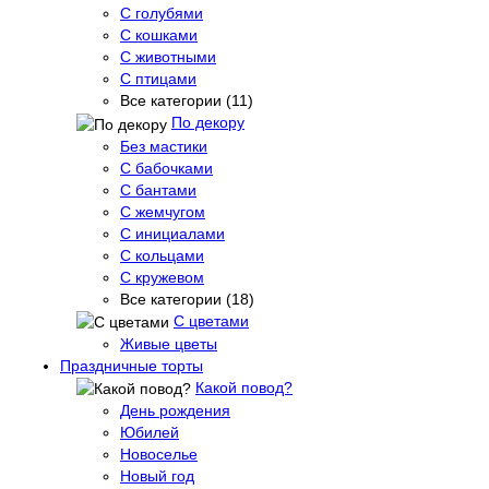
С голубями
С кошками
С животными
С птицами
Все категории (11)
По декору
Без мастики
С бабочками
С бантами
С жемчугом
С инициалами
С кольцами
С кружевом
Все категории (18)
С цветами
Живые цветы
Праздничные торты
Какой повод?
День рождения
Юбилей
Новоселье
Новый год