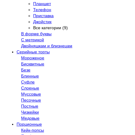
Планшет
Телефон
Приставка
Джойстик
Все категории (9)
В форме буквы
С метрикой
Двойняшкам и близнецам
Серийные торты
Мороженое
Бисквитные
Безе
Блинные
Суфле
Слоеные
Муссовые
Песочные
Постные
Чизкейки
Медовые
Порционные
Кейк-попсы